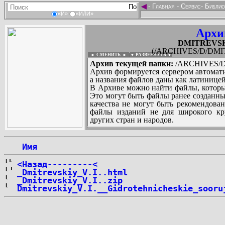
◄
-
Главная
-
Сервис
-
Библио
«И»
«ИЛИ»
Архи
DMITREVSKI
(/ARCHIVES/D/DMIT
◄ СМЕНИТЬ
►
|
▼ РАЗВЕРНУТЬ ▼
Архив текущей папки:
/ARCHIVES/D/
Архив формируется сервером автомати
а названия файлов даны как латиницей
В Архиве можно найти файлы, которы
Это могут быть файлы ранее созданны
качества не могут быть рекомендован
файлы изданий не для широкого кру
других стран и народов.
 Имя
...
<Назад---------<
_Dmitrevskiy_V.I..html
_Dmitrevskiy_V.I..zip
Dmitrevskiy_V.I.__Gidrotehnicheskie_sooru