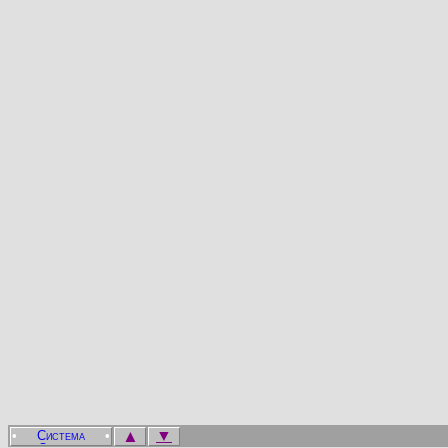
▲
▼
•
•