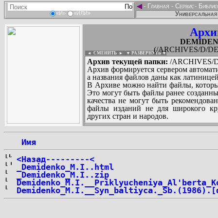
◄
-
Главная
-
Сервис
-
Библио
Универсальная 
«И»
«ИЛИ»
Архи
DEMIDENK
(/ARCHIVES/D/DEM
◄ СМЕНИТЬ
►
|
▼ РАЗВЕРНУТЬ ▼
Архив текущей папки:
/ARCHIVES/D/
Архив формируется сервером автомати
а названия файлов даны как латиницей
В Архиве можно найти файлы, которы
Это могут быть файлы ранее созданны
качества не могут быть рекомендован
файлы изданий не для широкого кру
других стран и народов.
 Имя
...
<Назад---------<
_Demidenko_M.I..html
_Demidenko_M.I..zip
Demidenko_M.I.__Priklyucheniya_Al'berta_K
Demidenko_M.I.__Syn_baltiyca._Sb.(1986).[