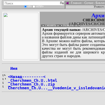
◄
-
Главная
-
Сервис
-
Библио
Универс
«И»
«ИЛИ»
Архи
CHERCHMEN_C
(/ARCHIVES/CH/CHERC
◄ СМЕНИТЬ
►
|
▼ РАЗВЕРНУТЬ ▼
Архив текущей папки:
/ARCHIVES/CH
Архив формируется сервером автомати
а названия файлов даны как латиницей
В Архиве можно найти файлы, которы
Это могут быть файлы ранее созданны
качества не могут быть рекомендован
файлы изданий не для широкого кру
других стран и народов.
 Имя
...
<Назад---------<
_Cherchmen_Ch.U..html
_Cherchmen_Ch.U..zip
Cherchmen_Ch.U...__Vvedenie_v_issledovani