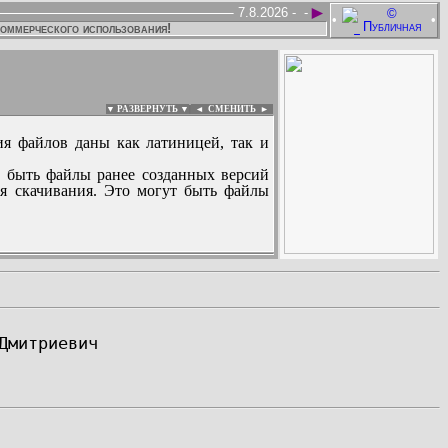
►
7.8.2026 -
-
•
•
коммерческого использования!
▼ РАЗВЕРНУТЬ ▼
|
◄
СМЕНИТЬ ►
ия файлов даны как латиницей, так и
 быть файлы ранее созданных версий
ля скачивания. Это могут быть файлы
: