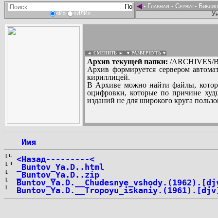
◄
-
Главная
-
Сервис
-
Библио
Ун
«И»
«ИЛИ»
◄ СМЕНИТЬ
►
|
▼ РАЗВЕРНУТЬ ▼
Архив текущей папки:
/ARCHIVES/B/
Архив формируется сервером автомат
кириллицей.
В Архиве можно найти файлы, котор
оцифровки, которые по причине худш
изданий не для широкого круга пользо
...
 Имя
<Назад---------<
_Buntov_Ya.D..html
_Buntov_Ya.D..zip
Buntov_Ya.D.__Chudesnye_vshody.(1962).[dj
Buntov_Ya.D.__Tropoyu_iskaniy.(1961).[djv