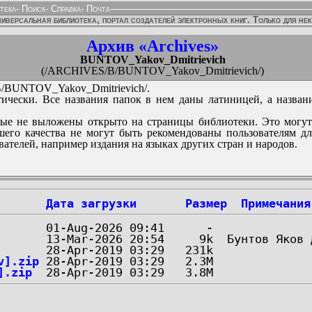
тека
-
Поиск
-
Справка
-
Почта
иверсальная библиотека, портал создателей электронных книг. Только для не
Архив «Archives»
BUNTOV_Yakov_Dmitrievich
(/ARCHIVES/B/BUNTOV_Yakov_Dmitrievich/)
BUNTOV_Yakov_Dmitrievich/.
ически. Все названия папок в нем даны латиницей, а назван
ые не выложены открыто на страницы библиотеки. Это могут
его качества не могут быть рекомендованы пользователям д
вателей, например издания на языках других стран и народов.
Дата загрузки
Размер
Примечания
v].zip
].zip