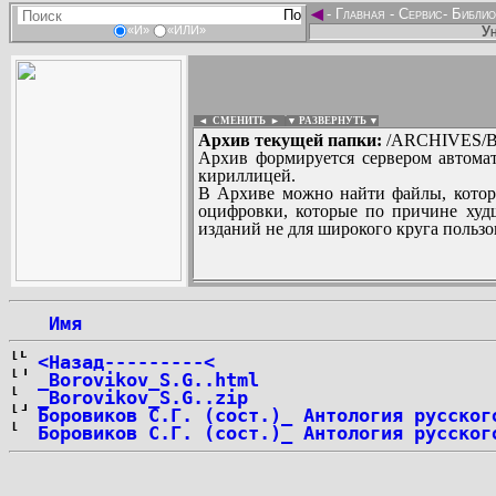
◄
-
Главная
-
Сервис
-
Библио
Ун
«И»
«ИЛИ»
◄ СМЕНИТЬ
►
|
▼ РАЗВЕРНУТЬ ▼
Архив текущей папки:
/ARCHIVES/B/
Архив формируется сервером автомат
кириллицей.
В Архиве можно найти файлы, котор
оцифровки, которые по причине худш
изданий не для широкого круга пользо
...
 Имя
<Назад---------<
_Borovikov_S.G..html
_Borovikov_S.G..zip
Боровиков С.Г. (сост.)_ Антология русског
Боровиков С.Г. (сост.)_ Антология русског