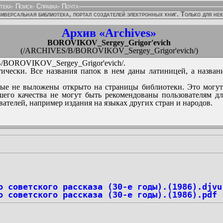
тека
-
Поиск
-
Справка
-
Почта
иверсальная библиотека, портал создателей электронных книг. Только для не
Архив «Archives»
BOROVIKOV_Sergey_Grigor'evich
(/ARCHIVES/B/BOROVIKOV_Sergey_Grigor'evich/)
BOROVIKOV_Sergey_Grigor'evich/.
ически. Все названия папок в нем даны латиницей, а назван
ые не выложены открыто на страницы библиотеки. Это могут
его качества не могут быть рекомендованы пользователям д
вателей, например издания на языках других стран и народов.
о советского рассказа (30-е годы).(1986).djvu
о советского рассказа (30-е годы).(1986).pdf