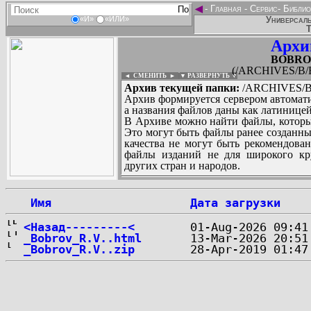
◄
-
Главная
-
Сервис
-
Библио
Универсаль
«И»
«ИЛИ»
Т
Архи
BOBROV
(/ARCHIVES/B/
◄ СМЕНИТЬ
►
|
▼ РАЗВЕРНУТЬ ▼
Архив текущей папки:
/ARCHIVES/B/
Архив формируется сервером автомати
а названия файлов даны как латиницей
В Архиве можно найти файлы, которы
Это могут быть файлы ранее созданны
качества не могут быть рекомендован
файлы изданий не для широкого кру
других стран и народов.
 Имя
Дата загрузки
...
<Назад---------<
_Bobrov_R.V..html
_Bobrov_R.V..zip