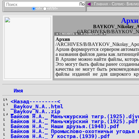
◄
-
Главная
-
Сервис
-
Библио
«И»
«ИЛИ»
Архи
BAYKOV_Nikolay_Apoll
(/ARCHIVES/B/BAYKOV_Nikolay
◄ СМЕНИТЬ
►
|
▼ РАЗВЕРНУТЬ ▼
Архив те
/ARCHIVES/B/BAYKOV_Nikolay_Apollonov
Архив формируется сервером автомати
а названия файлов даны как латиницей
В Архиве можно найти файлы, которы
Это могут быть файлы ранее созданны
качества не могут быть рекомендован
файлы изданий не для широкого кру
других стран и народов.
 Имя
...
<Назад---------<
_Baykov_N.A..html
_Baykov_N.A..zip
Байков Н.А._ Маньчжурский тигр.(1925).djv
Байков Н.А._ Маньчжурский тигр.(1925).pdf
Байков Н.А._ Наши друзья.(1948).pdf
Байков Н.А._ Промыслово-охотничьи угодья 
Байков Н.А._ У костра.(1939).pdf