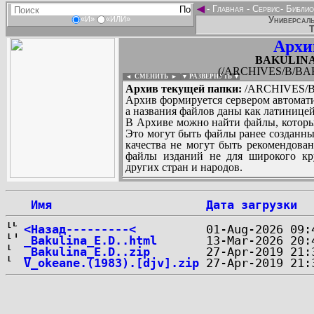
◄
-
Главная
-
Сервис
-
Библио
Универсаль
«И»
«ИЛИ»
Т
Архи
BAKULINA_
(/ARCHIVES/B/BAK
◄ СМЕНИТЬ
►
|
▼ РАЗВЕРНУТЬ ▼
Архив текущей папки:
/ARCHIVES/B/
Архив формируется сервером автомати
а названия файлов даны как латиницей
В Архиве можно найти файлы, которы
Это могут быть файлы ранее созданны
качества не могут быть рекомендован
файлы изданий не для широкого кру
других стран и народов.
 Имя
Дата загрузки
...
<Назад---------<
_Bakulina_E.D..html
_Bakulina_E.D..zip
V_okeane.(1983).[djv].zip