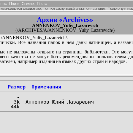
тека
-
Поиск
-
Справка
-
Почта
иверсальная библиотека, портал создателей электронных книг. Только для не
Архив «Archives»
ANNENKOV_Yuliy_Lazarevich
(/ARCHIVES/A/ANNENKOV_Yuliy_Lazarevich/)
ANNENKOV_Yuliy_Lazarevich/.
ически. Все названия папок в нем даны латиницей, а назван
ые не выложены открыто на страницы библиотеки. Это могут
его качества не могут быть рекомендованы пользователям д
вателей, например издания на языках других стран и народов.
Размер
Примечания