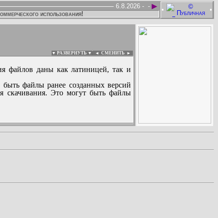
►
6.8.2026 -
-
•
•
коммерческого использования!
▼ РАЗВЕРНУТЬ ▼
|
◄
СМЕНИТЬ ►
ия файлов даны как латиницей, так и
 быть файлы ранее созданных версий
ля скачивания. Это могут быть файлы
: