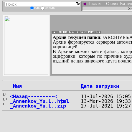
◄
-
Главная
-
Сервис
-
Библио
Ун
«И»
«ИЛИ»
◄ СМЕНИТЬ
►
|
▼ РАЗВЕРНУТЬ ▼
Архив текущей папки:
/ARCHIVES/A/
Архив формируется сервером автомат
кириллицей.
В Архиве можно найти файлы, котор
оцифровки, которые по причине худш
изданий не для широкого круга пользо
...
 Имя
Дата загрузки
<Назад---------<
_Annenkov_Yu.L..html
_Annenkov_Yu.L..zip