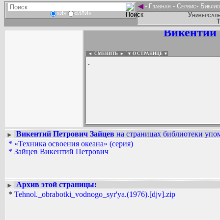
◄
-
Главная
-
Сервис
-
Библио
«И»
«ИЛИ»
Универсаль
Т
Викентий 
◄ СМЕНИТЬ
►
|
▼ О СТРАНИЦЕ ▼
.
Викентий Петрович Зайцев
на страницах библиотеки упом
►
*
«Техника освоения океана» (серия)
Вадим Ершов...
*
Зайцев Викентий Петрович
...
СПИСОК НЕКОТОРЫХ ОЦИФРОВА
...
Архив этой страницы:
►
*
Tehnol._obrabotki_vodnogo_syr'ya.(1976).[djv].zip