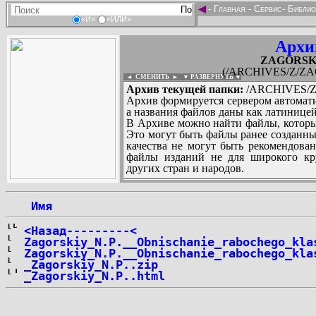
◄
-
Главная
-
Сервис
-
Библио
«И»
«ИЛИ»
Архи
ZAGORSKIY
(/ARCHIVES/Z/ZAG
◄ СМЕНИТЬ
►
|
▼ РАЗВЕРНУТЬ ▼
Архив текущей папки:
/ARCHIVES/Z/
Архив формируется сервером автомати
а названия файлов даны как латиницей
В Архиве можно найти файлы, которы
Это могут быть файлы ранее созданны
качества не могут быть рекомендован
файлы изданий не для широкого кру
других стран и народов.
 Имя
...
<Назад---------<
Zagorskiy_N.P.__Obnischanie_rabochego_kla
Zagorskiy_N.P.__Obnischanie_rabochego_kla
_Zagorskiy_N.P..zip
_Zagorskiy_N.P..html