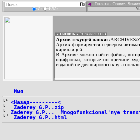
◄
-
Главная
-
Сервис
-
Библио
Ун
«И»
«ИЛИ»
◄ СМЕНИТЬ
►
|
▼ РАЗВЕРНУТЬ ▼
Архив текущей папки:
/ARCHIVES/Z/
Архив формируется сервером автомат
кириллицей.
В Архиве можно найти файлы, котор
оцифровки, которые по причине худш
изданий не для широкого круга пользо
...
 Имя
<Назад---------<
_Zaderey_G.P..zip
Zaderey_G.P...__Mnogofunkcional'nye_trans
_Zaderey_G.P..html