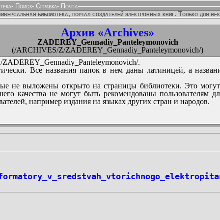
тека
-
Поиск
-
Справка
-
Почта
иверсальная библиотека, портал создателей электронных книг. Только для не
Архив «Archives»
ZADEREY_Gennadiy_Panteleymonovich
(/ARCHIVES/Z/ZADEREY_Gennadiy_Panteleymonovich/)
ZADEREY_Gennadiy_Panteleymonovich/.
ически. Все названия папок в нем даны латиницей, а назван
ые не выложены открыто на страницы библиотеки. Это могут
его качества не могут быть рекомендованы пользователям д
вателей, например издания на языках других стран и народов.
formatory_v_sredstvah_vtorichnogo_elektropita