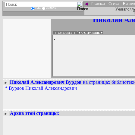
◄
-
Главная
-
Сервис
-
Библио
«И»
«ИЛИ»
Универсаль
Т
Николай Але
◄ СМЕНИТЬ
►
|
▼ О СТРАНИЦЕ ▼
.
Николай Александрович Вурдов
на страницах библиотеки
►
*
Вурдов Николай Александрович
Вадим Ершов...
...
СПИСОК НЕКОТОРЫХ ОЦИФРОВА
...
Архив этой страницы:
►