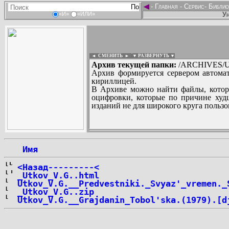
◄
-
Главная
-
Сервис
-
Библио
Ун
«И»
«ИЛИ»
◄ СМЕНИТЬ
►
|
▼ РАЗВЕРНУТЬ ▼
Архив текущей папки:
/ARCHIVES/U/
Архив формируется сервером автомат
кириллицей.
В Архиве можно найти файлы, котор
оцифровки, которые по причине худш
изданий не для широкого круга пользо
...
 Имя
<Назад---------<
_Utkov_V.G..html
Utkov_V.G.__Predvestniki._Svyaz'_vremen._
_Utkov_V.G..zip
Utkov_V.G.__Grajdanin_Tobol'ska.(1979).[d