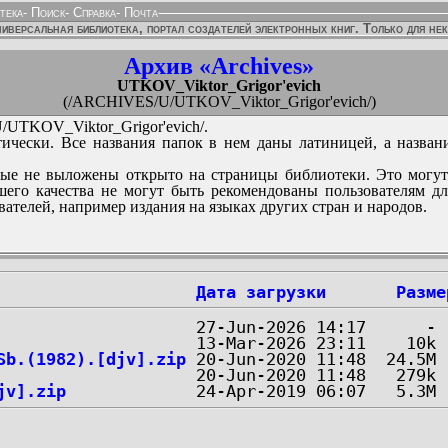
тека
-
Поиск
-
Справка
-
Почта
иверсальная библиотека, портал создателей электронных книг. Только для не
Архив «Archives»
UTKOV_Viktor_Grigor'evich
(/ARCHIVES/U/UTKOV_Viktor_Grigor'evich/)
UTKOV_Viktor_Grigor'evich/.
ически. Все названия папок в нем даны латиницей, а назван
ые не выложены открыто на страницы библиотеки. Это могут
его качества не могут быть рекомендованы пользователям д
вателей, например издания на языках других стран и народов.
Дата загрузки
Разме
Sb.(1982).[djv].zip
jv].zip