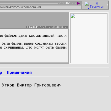
►
7.8.2026 -
-
•
•
коммерческого использования!
▼ РАЗВЕРНУТЬ ▼
|
◄
СМЕНИТЬ ►
ия файлов даны как латиницей, так и
 быть файлы ранее созданных версий
ля скачивания. Это могут быть файлы
:
р
Примечания