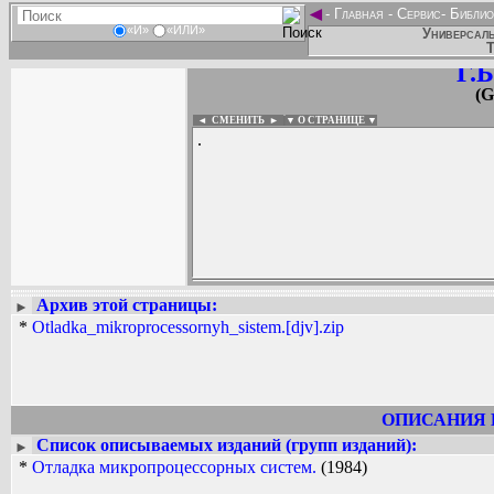
◄
-
Главная
-
Сервис
-
Библио
«И»
«ИЛИ»
Универсаль
Т
Г.
(G
◄ СМЕНИТЬ
►
|
▼ О СТРАНИЦЕ ▼
.
Архив этой страницы:
►
Вадим Ершов...
*
Otladka_mikroprocessornyh_sistem.[djv].zip
...
СПИСОК НЕКОТОРЫХ ОЦИФРОВА
...
ОПИСАНИЯ 
Список описываемых изданий (групп изданий):
►
*
Отладка микропроцессорных систем.
(1984)