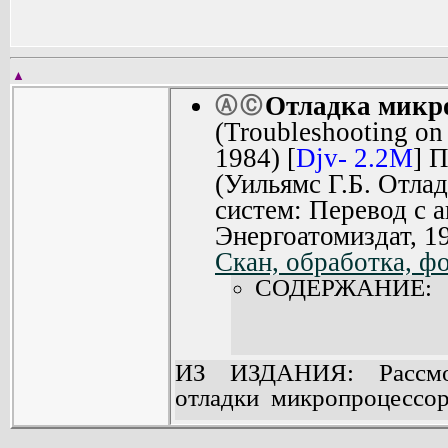
▲
Отладка микр
Ⓐ
Ⓒ
(Troubleshooting on
1984) [
Djv- 2.2M
] 
(Уильямс Г.Б. Отла
систем: Перевод с а
Энергоатомиздат, 1
Скан, обработка, фо
СОДЕРЖАНИЕ:
ИЗ ИЗДАНИЯ: Рассмот
отладки микропроцессо
этого контрольно-из
Приведено описание