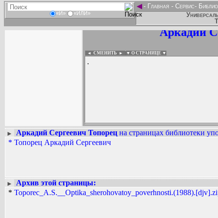
◄
-
Главная
-
Сервис
-
Библио
«И»
«ИЛИ»
Универсаль
Т
Аркадий С
◄ СМЕНИТЬ
►
|
▼ О СТРАНИЦЕ ▼
.
Аркадий Сергеевич Топорец
на страницах библиотеки упо
►
*
Топорец Аркадий Сергеевич
Вадим Ершов...
...
СПИСОК НЕКОТОРЫХ ОЦИФРОВА
...
Архив этой страницы:
►
*
Toporec_A.S.__Optika_sherohovatoy_poverhnosti.(1988).[djv].z