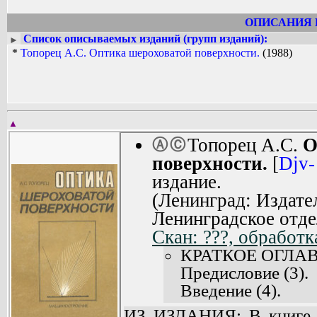
ОПИСАНИЯ 
Список описываемых изданий (групп изданий):
►
*
Топорец А.С. Оптика шероховатой поверхности.
(1988)
▲
Топорец А.С.
О
Ⓐ
Ⓒ
поверхности.
[
Djv-
издание.
(Ленинград: Издат
Ленинградское отде
Скан: ???, обработк
КРАТКОЕ ОГЛА
Предисловие (3).
Введение (4).
Глава 1. Метод
ИЗ ИЗДАНИЯ: В книге 