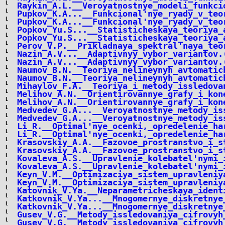
Raykin_A.L.__Veroyatnostnye_modeli_funkci
Pupkov_K.A...__Funkcional'nye_ryady_v_teo
Pupkov_K.A...__Funkcional'nye_ryady_v_teo
Popkov_Yu.S...__Statisticheskaya_teoriya_
Popkov_Yu.S...__Statisticheskaya_teoriya_
Perov_V.P.__Prikladnaya_spektral'naya_teo
Nazin_A.V...__Adaptivnyy_vybor_variantov.
Nazin_A.V...__Adaptivnyy_vybor_variantov.
Naumov_B.N.__Teoriya_nelineynyh_avtomatic
Naumov_B.N.__Teoriya_nelineynyh_avtomatic
Mihaylov_F.A.__Teoriya_i_metody_issledova
Melihov_A.N.__Orientirovannye_grafy_i_kon
Melihov_A.N.__Orientirovannye_grafy_i_kon
Medvedev_G.A...__Veroyatnostnye_metody_is
Medvedev_G.A...__Veroyatnostnye_metody_is
Li_R.__Optimal'nye_ocenki,_opredelenie_ha
Li_R.__Optimal'nye_ocenki,_opredelenie_ha
Krasovskiy_A.A.__Fazovoe_prostranstvo_i_s
Krasovskiy_A.A.__Fazovoe_prostranstvo_i_s
Kovaleva_A.S.__Upravlenie_kolebatel'nymi_
Kovaleva_A.S.__Upravlenie_kolebatel'nymi_
Keyn_V.M.__Optimizaciya_sistem_upravleniy
Keyn_V.M.__Optimizaciya_sistem_upravleniy
Katovnik_V.Ya.__Neparametricheskaya_ident
Katkovnik_V.Ya...__Mnogomernye_diskretnye
Katkovnik_V.Ya...__Mnogomernye_diskretnye
Gusev_V.G.__Metody_issledovaniya_cifrovyh
Gusev_V.G.__Metody_issledovaniya_cifrovyh