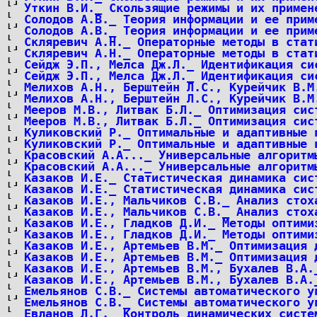
Уткин В.И._ Скользящие режимы и их примен
Солодов А.В._ Теория информации и ее прим
Солодов А.В._ Теория информации и ее прим
Скляревич А.Н._ Операторные методы в стат
Скляревич А.Н._ Операторные методы в стат
Сейдж Э.П., Мелса Дж.Л._ Идентификация си
Сейдж Э.П., Мелса Дж.Л._ Идентификация си
Мелихов А.Н., Берштейн Л.С., Курейчик В.М
Мелихов А.Н., Берштейн Л.С., Курейчик В.М
Мееров М.В., Литвак Б.Л._ Оптимизация сис
Мееров М.В., Литвак Б.Л._ Оптимизация сис
Куликовский Р._ Оптимальные и адаптивные 
Куликовский Р._ Оптимальные и адаптивные 
Красовский А.А..._ Универсальные алгоритм
Красовский А.А..._ Универсальные алгоритм
Казаков И.Е._ Статистическая динамика сис
Казаков И.Е._ Статистическая динамика сис
Казаков И.Е., Мальчиков С.В._ Анализ стох
Казаков И.Е., Мальчиков С.В._ Анализ стох
Казаков И.Е., Гладков Д.И._ Методы оптими
Казаков И.Е., Гладков Д.И._ Методы оптими
Казаков И.Е., Артемьев В.М._ Оптимизация 
Казаков И.Е., Артемьев В.М._ Оптимизация 
Казаков И.Е., Артемьев В.М., Бухалев В.А.
Казаков И.Е., Артемьев В.М., Бухалев В.А.
Емельянов С.В._ Системы автоматического у
Емельянов С.В._ Системы автоматического у
Евланов Л.Г._ Контроль динамических систе