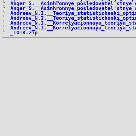
Anger_S.__Asinhronnye_posledovatel'stnye_
Anger_S.__Asinhronnye_posledovatel'stnye_
Andreev_N.I.__Teoriya_statisticheski_opti
Andreev_N.I.__Teoriya_statisticheski_opti
Andreev_N.I.__Korrelyacionnaya_teoriya_st
Andreev_N.I.__Korrelyacionnaya_teoriya_st
_TOTK.zip