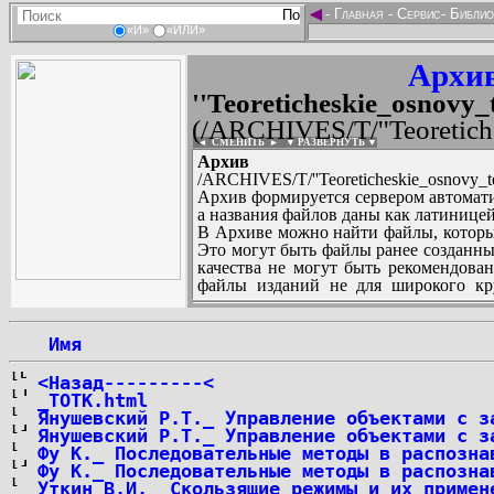
◄
-
Главная
-
Сервис
-
Библио
«И»
«ИЛИ»
Архив
''Teoreticheskie_osnovy_
(/ARCHIVES/T/''Teoretiche
◄ СМЕНИТЬ
►
|
▼ РАЗВЕРНУТЬ ▼
Архив те
/ARCHIVES/T/''Teoreticheskie_osnovy_tehn
Архив формируется сервером автомати
а названия файлов даны как латиницей
В Архиве можно найти файлы, которы
Это могут быть файлы ранее созданны
качества не могут быть рекомендован
файлы изданий не для широкого кру
других стран и народов.
 Имя
...
<Назад---------<
_TOTK.html
Янушевский Р.Т._ Управление объектами с з
Янушевский Р.Т._ Управление объектами с з
Фу К._ Последовательные методы в распозна
Фу К._ Последовательные методы в распозна
Уткин В.И._ Скользящие режимы и их примен