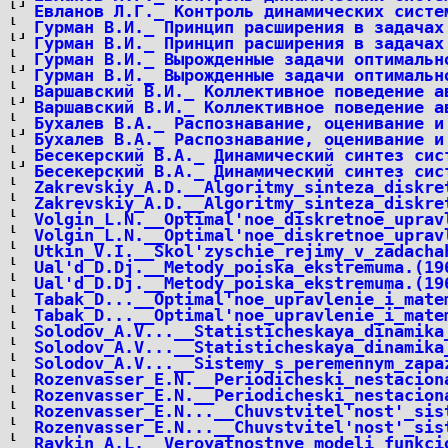
Евланов Л.Г._ Контроль динамических систе
Гурман В.И._ Принцип расширения в задачах
Гурман В.И._ Принцип расширения в задачах
Гурман В.И._ Вырожденные задачи оптимальн
Гурман В.И._ Вырожденные задачи оптимальн
Варшавский В.И._ Коллективное поведение а
Варшавский В.И._ Коллективное поведение а
Бухалев В.А._ Распознавание, оценивание и
Бухалев В.А._ Распознавание, оценивание и
Бесекерский В.А._ Динамический синтез сис
Бесекерский В.А._ Динамический синтез сис
Zakrevskiy_A.D.__Algoritmy_sinteza_diskre
Zakrevskiy_A.D.__Algoritmy_sinteza_diskre
Volgin_L.N.__Optimal'noe_diskretnoe_uprav
Volgin_L.N.__Optimal'noe_diskretnoe_uprav
Utkin_V.I.__Skol'zyschie_rejimy_v_zadacha
Ual'd_D.Dj.__Metody_poiska_ekstremuma.(19
Ual'd_D.Dj.__Metody_poiska_ekstremuma.(19
Tabak_D...__Optimal'noe_upravlenie_i_mate
Tabak_D...__Optimal'noe_upravlenie_i_mate
Solodov_A.V...__Statisticheskaya_dinamika
Solodov_A.V...__Statisticheskaya_dinamika
Solodov_A.V...__Sistemy_s_peremennym_zapa
Rozenvasser_E.N.__Periodicheski_nestacion
Rozenvasser_E.N.__Periodicheski_nestacion
Rozenvasser_E.N...__Chuvstvitel'nost'_sis
Rozenvasser_E.N...__Chuvstvitel'nost'_sis
Raykin_A.L.__Veroyatnostnye_modeli_funkci