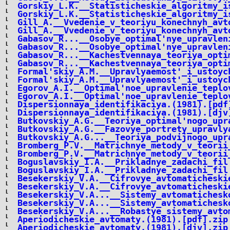
Gorskiy_L.K.__Statisticheskie_algoritmy_i
Gorskiy_L.K.__Statisticheskie_algoritmy_i
Gill_A.__Vvedenie_v_teoriyu_konechnyh_avt
Gill_A.__Vvedenie_v_teoriyu_konechnyh_avt
Gabasov_R...__Osobye_optimal'nye_upravlen
Gabasov_R...__Osobye_optimal'nye_upravlen
Gabasov_R...__Kachestvennaya_teoriya_opti
Gabasov_R...__Kachestvennaya_teoriya_opti
Formal'skiy_A.M.__Upravlyaemost'_i_ustoyc
Formal'skiy_A.M.__Upravlyaemost'_i_ustoyc
Egorov_A.I.__Optimal'noe_upravlenie_teplo
Egorov_A.I.__Optimal'noe_upravlenie_teplo
Dispersionnaya_identifikaciya.(1981).[pdf
Dispersionnaya_identifikaciya.(1981).[djv
Butkovskiy_A.G.__Teoriya_optimal'nogo_upr
Butkovskiy_A.G.__Fazovye_portrety_upravly
Butkovskiy_A.G...__Teoriya_podvijnogo_upr
Bromberg_P.V.__Matrichnye_metody_v_teorii
Bromberg_P.V.__Matrichnye_metody_v_teorii
Boguslavskiy_I.A.__Prikladnye_zadachi_fil
Boguslavskiy_I.A.__Prikladnye_zadachi_fil
Besekerskiy_V.A.__Cifrovye_avtomaticheski
Besekerskiy_V.A.__Cifrovye_avtomaticheski
Besekerskiy_V.A...__Sistemy_avtomatichesk
Besekerskiy_V.A...__Sistemy_avtomatichesk
Besekerskiy_V.A...__Robastye_sistemy_avto
Aperiodicheskie_avtomaty.(1981).[pdf].zip
Aperiodicheskie_avtomaty.(1981).[djv].zip