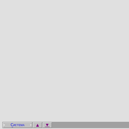
▲
▼
•
•