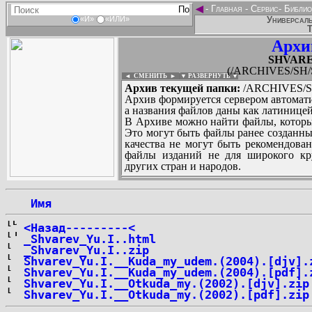
◄
-
Главная
-
Сервис
-
Библио
Универсаль
«И»
«ИЛИ»
Т
Архи
SHVAREV
(/ARCHIVES/SH/
◄ СМЕНИТЬ
►
|
▼ РАЗВЕРНУТЬ ▼
Архив текущей папки:
/ARCHIVES/SH
Архив формируется сервером автомати
а названия файлов даны как латиницей
В Архиве можно найти файлы, которы
Это могут быть файлы ранее созданны
качества не могут быть рекомендован
файлы изданий не для широкого кру
других стран и народов.
 Имя
...
<Назад---------<
_Shvarev_Yu.I..html
_Shvarev_Yu.I..zip
Shvarev_Yu.I.__Kuda_my_udem.(2004).[djv].
Shvarev_Yu.I.__Kuda_my_udem.(2004).[pdf].
Shvarev_Yu.I.__Otkuda_my.(2002).[djv].zip
Shvarev_Yu.I.__Otkuda_my.(2002).[pdf].zip