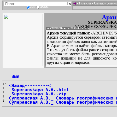
◄
-
Главная
-
Сервис
-
Библио
«И»
«ИЛИ»
Архи
SUPERANSKAYA
(/ARCHIVES/S/SUPERA
◄ СМЕНИТЬ
►
|
▼ РАЗВЕРНУТЬ ▼
Архив текущей папки:
/ARCHIVES/S/
Архив формируется сервером автомати
а названия файлов даны как латиницей
В Архиве можно найти файлы, которы
Это могут быть файлы ранее созданны
качества не могут быть рекомендован
файлы изданий не для широкого кру
других стран и народов.
 Имя
...
<Назад---------<
_Superanskaya_A.V..html
_Superanskaya_A.V..zip
Суперанская А.В._ Словарь географических 
Суперанская А.В._ Словарь географических 