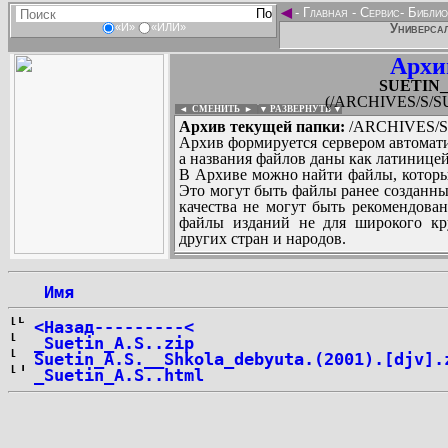
◄
-
Главная
-
Сервис
-
Библио
Универсал
«И»
«ИЛИ»
Архи
SUETIN_A
(/ARCHIVES/S/SU
◄ СМЕНИТЬ
►
|
▼ РАЗВЕРНУТЬ ▼
Архив текущей папки:
/ARCHIVES/S/
Архив формируется сервером автомати
а названия файлов даны как латиницей
В Архиве можно найти файлы, которы
Это могут быть файлы ранее созданны
качества не могут быть рекомендован
файлы изданий не для широкого кру
других стран и народов.
 Имя
...
<Назад---------<
_Suetin_A.S..zip
Suetin_A.S.__Shkola_debyuta.(2001).[djv].
_Suetin_A.S..html