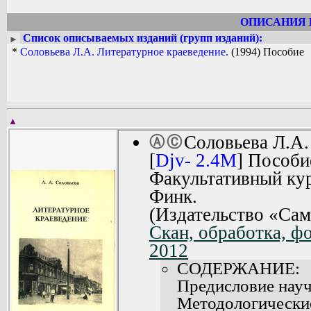
ОПИСАНИЯ 
Список описываемых изданий (групп изданий):
►
*
Соловьева Л.А. Литературное краеведение.
(1994) Пособие
▲
Соловьева Л.А
Ⓐ
Ⓒ
[
Djv- 2.4M
] Пособи
Факультативный кур
Финк.
(Издательство «Сам
Скан, обработка, ф
2012
СОДЕРЖАНИЕ:
Предисловие науч
Методологиче