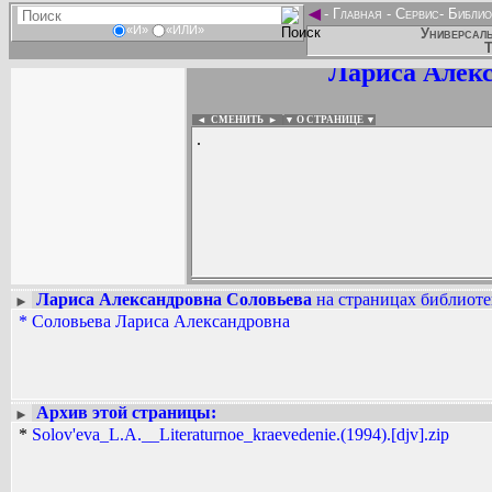
◄
-
Главная
-
Сервис
-
Библио
«И»
«ИЛИ»
Универсаль
Т
Лариса Алекс
◄ СМЕНИТЬ
►
|
▼ О СТРАНИЦЕ ▼
.
Лариса Александровна Соловьева
на страницах библиоте
►
*
Соловьева Лариса Александровна
Вадим Ершов...
...
СПИСОК НЕКОТОРЫХ ОЦИФРОВА
...
Архив этой страницы:
►
*
Solov'eva_L.A.__Literaturnoe_kraevedenie.(1994).[djv].zip