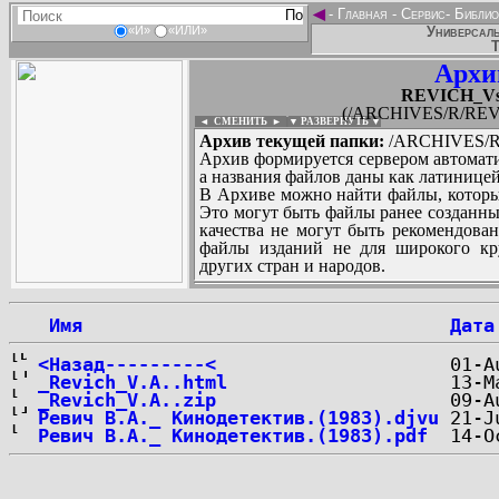
◄
-
Главная
-
Сервис
-
Библио
Универсаль
«И»
«ИЛИ»
Т
Архи
REVICH_Vse
(/ARCHIVES/R/REVI
◄ СМЕНИТЬ
►
|
▼ РАЗВЕРНУТЬ ▼
Архив текущей папки:
/ARCHIVES/R/
Архив формируется сервером автомати
а названия файлов даны как латиницей
В Архиве можно найти файлы, которы
Это могут быть файлы ранее созданны
качества не могут быть рекомендован
файлы изданий не для широкого кру
других стран и народов.
 Имя
Дата
...
<Назад---------<
_Revich_V.A..html
_Revich_V.A..zip
Ревич В.А._ Кинодетектив.(1983).djvu
Ревич В.А._ Кинодетектив.(1983).pdf