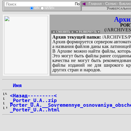
◄
-
Главная
-
Сервис
-
Библио
Универсальная
«И»
«ИЛИ»
Архи
PORT
(/ARCHIVES/
◄ СМЕНИТЬ
►
|
▼ РАЗВЕРНУТЬ ▼
Архив текущей папки:
/ARCHIVES/P/
Архив формируется сервером автомати
а названия файлов даны как латиницей
В Архиве можно найти файлы, которы
Это могут быть файлы ранее созданны
качества не могут быть рекомендован
файлы изданий не для широкого кру
других стран и народов.
 Имя
...
<Назад---------<
_Porter_U.A..zip
Porter_U.A.__Sovremennye_osnovaniya_obsch
_Porter_U.A..html