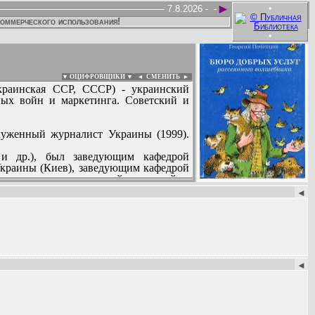
►
•
7.8.2026 -
-
коммерческого использования!
•
▼ ОЦИФРОВЩИКИ ▼
|
◄
СМЕНИТЬ ►
Украинская ССР, СССР) - украинский
ных войн и маркетинга. Советский и
луженный журналист Украины (1999).
 и др.), был заведующим кафедрой
краины (Киев), заведующим кафедрой
народных коммуникаций и связей с
:
а им. Т.Г. Шевченко (1998-2001),
◄
002-2005). Выступал с лекциями в
ной теории стратегии (2005), ввел в
предложил концепцию смысловых войн.
◄