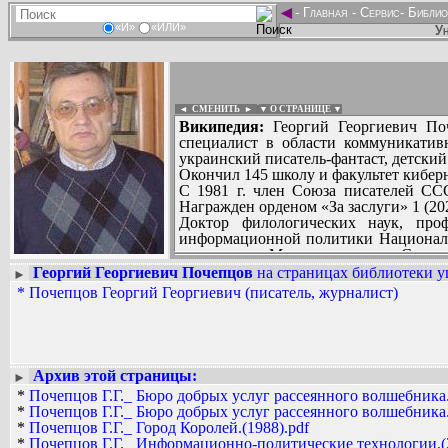
◄
-
Главная
-
Сервис
-
Библио
«И»
«ИЛИ»
Ун
◄ СМЕНИТЬ
►
|
▼ О СТРАНИЦЕ ▼
Википедия:
Георгий Георгиевич Поч
специалист в области коммуникатив
украинский писатель-фантаст, детский
Окончил 145 школу и факультет киберн
С 1981 г. член Союза писателей СС
Награжден орденом «За заслуги» 1 (2021
Доктор филологических наук, про
информационной политики Националь
маркетинга Международного Солом
общественностью Института между
Георгий Георгиевич Почепцов
на страницах библиотеки у
►
Вадим Ершов...
руководителем Управления страте
*
Почепцов Георгий Георгиевич (писатель, журналист)
Dauphin, Евгений Попов...
университетах России, США, Германи
обиход понятия «виртуальных экрано
СПИСОК НЕКОТОРЫХ ОЦИФРОВА
В 1990-х был известен как детский пис
...
Архив этой страницы:
►
*
Почепцов Г.Г._ Бюро добрых услуг рассеянного волшебника.
*
Почепцов Г.Г._ Бюро добрых услуг рассеянного волшебника.
*
Почепцов Г.Г._ Город Королей.(1988).pdf
*
Почепцов Г.Г._ Информационно-политические технологии.(2