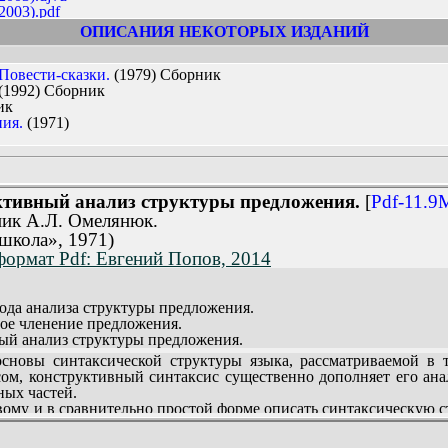
003).pdf
а.(2000).djvu
ОПИСАНИЯ НЕКОТОРЫХ ИЗДАНИЙ
а.(2000).pdf
Повести-сказки.
(1979) Сборник
(1992) Сборник
ик
ии.(2005).djvu
ния.
(1971)
ии.(2005).pdf
(1971).[pdf].zip
тивный анализ структуры предложения.
[
Pdf-11.9
ик А.Л. Омелянюк.
школа», 1971)
 формат Pdf: Евгений Попов, 2014
тода анализа структуры предложения.
ное членение предложения.
ный анализ структуры предложения.
овы синтаксической структуры языка, рассматриваемой в т
м, конструктивный синтаксис существенно дополняет его ана
ных частей.
ому и в сравнительно простой форме описать синтаксическую с
тивного синтаксиса, содержится критический обзор трансформ
лингвистики. Работа строится на материале современного англи