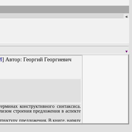
◄
▼
M
] Автор: Георгий Георгиевич
ерминах конструктивного синтаксиса.
лизом строения предложения в аспекте
труктуру предложения. В книге, наряду
ационной теории, тагмемики и других
йского языка.