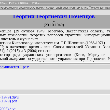
тека
-
Поиск
-
Справка
-
Почта
иверсальная библиотека, портал создателей электронных книг. Только для не
Георгий Георгиевич Почепцов
-
(29.10.1949)
епцов (29 октября 1949, Берегово, Закарпатская область, 
ных технологий, теоретик вопросов стратегии, информацион
 писатель и журналист.
етики Киевского университета им. Т.Г. Шевченко (1966-1971).
СР, в настоящее время - член Союза писателей Украины. Зас
), 2 (2015) и 3 (2004) степени.
фессор ряда украинских университетов (Киев, Мариуполь
ной академии государственного управления при Президенте У
онова университета. Работал заведующим кафедрой между
народных отношений Киевского национального университет
поминается 1 раз
:
гических инициатив Администрации Президента Украины (2
и, Австрии, Эстонии, Литвы, Латвии, Армении. Автор современ
в» для маркетинга, психологических и информационных войн, 
ННЫХ ИЗДАНИЙ:
атель, автор десятков повестей.
(1979).djvu
(1979).pdf
003).djvu