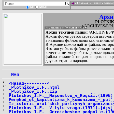
◄
-
Главная
-
Сервис
-
Библио
«И»
«ИЛИ»
Архи
PLOTNIKO
(/ARCHIVES/P/PL
◄ СМЕНИТЬ
►
|
▼ РАЗВЕРНУТЬ ▼
Архив текущей папки:
/ARCHIVES/P/
Архив формируется сервером автомати
а названия файлов даны как латиницей
В Архиве можно найти файлы, которы
Это могут быть файлы ранее созданны
качества не могут быть рекомендован
файлы изданий не для широкого кру
других стран и народов.
 Имя
...
<Назад---------<
_Plotnikov_I.F..html
_Plotnikov_I.F..zip
Plotnikov_I.F.__Masonstvo_v_Rossii.(1996)
Perehod_ot_kapitalizma_k_komunizmu_-_put'
Iz_istorii_ural'skih_partiynyh_organizaci
Plotnikov_I.F.__V_tylu_vraga.(1971).[djv]
Plotnikov_I.F.__Geroicheskoe_podpol'e.(19