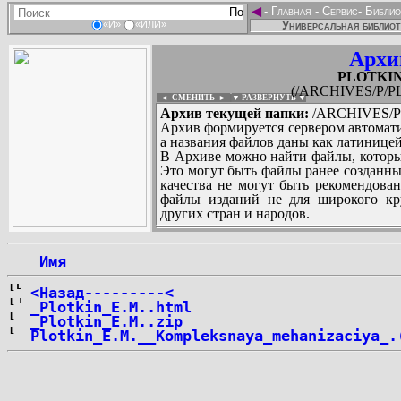
◄
-
Главная
-
Сервис
-
Библио
Универсальная библиот
«И»
«ИЛИ»
Архи
PLOTKIN
(/ARCHIVES/P/P
◄ СМЕНИТЬ
►
|
▼ РАЗВЕРНУТЬ ▼
Архив текущей папки:
/ARCHIVES/P/
Архив формируется сервером автомати
а названия файлов даны как латиницей
В Архиве можно найти файлы, которы
Это могут быть файлы ранее созданны
качества не могут быть рекомендован
файлы изданий не для широкого кру
других стран и народов.
 Имя
...
<Назад---------<
_Plotkin_E.M..html
_Plotkin_E.M..zip
Plotkin_E.M.__Kompleksnaya_mehanizaciya_.