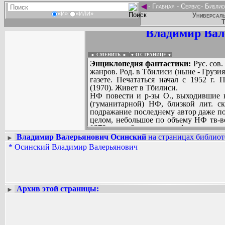
◄
-
Главная
-
Сервис
-
Библио
«И»
«ИЛИ»
Универсаль
Т
Владимир Вал
◄ СМЕНИТЬ
►
|
▼ О СТРАНИЦЕ ▼
Энциклопедия фантастики:
Рус. сов.
жанров. Род. в Тбилиси (ныне - Грузия
газете. Печататься начал с 1952 г.
(1970). Живет в Тбилиси.
НФ повести и р-зы О., выходившие в 
(гуманитарной) НФ, близкой лит. ск
подражание последнему автор даже по
целом, небольшое по объему НФ тв-во
1970-х гг.; большинство фантаст. про
«Отпуск на Земле» (1984), «Мая
Владимир Валерьянович Осинский
на страницах библиот
►
«Космический корабль», «Маяк на Де
*
Осинский Владимир Валерьянович
Вадим Ершов...
«Последний штрих» (1975).
...
СПИСОК НЕКОТОРЫХ ОЦИФРОВА
...
Архив этой страницы:
►