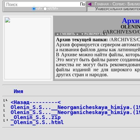
◄
-
Главная
-
Сервис
-
Библио
Универсальная библиотек
«И»
«ИЛИ»
Архи
OLENIN_
(/ARCHIVES/O/O
◄ СМЕНИТЬ
►
|
▼ РАЗВЕРНУТЬ ▼
Архив текущей папки:
/ARCHIVES/O/
Архив формируется сервером автомати
а названия файлов даны как латиницей
В Архиве можно найти файлы, которы
Это могут быть файлы ранее созданны
качества не могут быть рекомендован
файлы изданий не для широкого кру
других стран и народов.
 Имя
...
<Назад---------<
Olenin_S.S...__Neorganicheskaya_himiya.(1
Olenin_S.S...__Neorganicheskaya_himiya.(1
_Olenin_S.S..zip
_Olenin_S.S..html