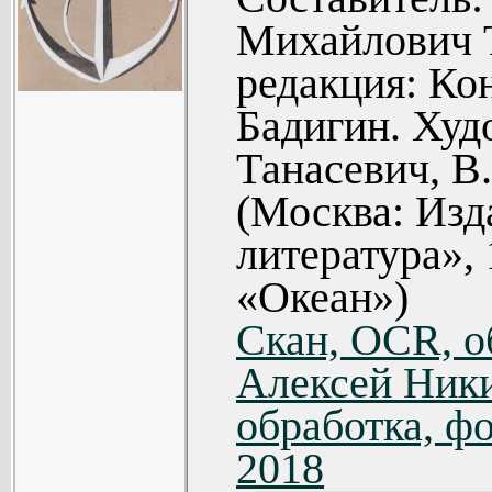
Анатолий Г
Николай
Михайлович 
неба. (Расс
меридиан (О
редакция: Ко
Марк Рейтма
ФЛОТ ВЕД
Бадигин. Худ
Павел Ве
Алекса
Танасевич, В
собой прек
Нешутейный
(Москва: Изд
(276).
Григорий 
литература», 
Ю. Дуднико
другом (201
«Океан»)
фотографии 
Сергей Ба
Скан, OCR, о
Подводные 
матрос (202
Алексей Ники
Последн
Николай В
обработка, фо
Гаспариллы 
Малой земл
2018
Вахтенна