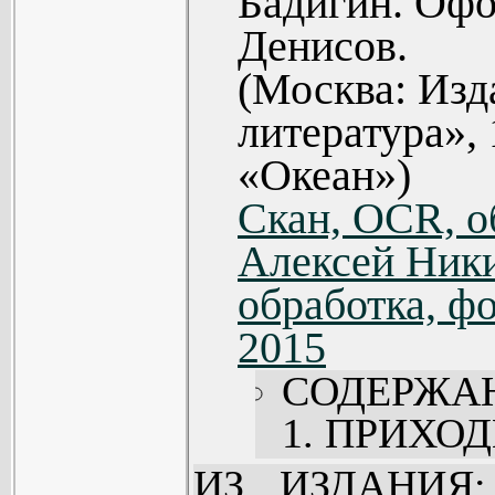
Бадигин. Офо
Вьется лент
Денисов.
Отплытие (
(Москва: Изд
Уверенность
литература», 
Кольский пе
«Океан»)
Борис Шер
Скан, OCR, о
(151).
Алексей Ники
Вячеслав
обработка, фо
корабль (16
2015
Александ
СОДЕРЖА
Тревога!..» 
1. ПРИХО
Виктор У
В.Н. Але
ИЗ ИЗДАНИЯ: 
(Рассказ) (1