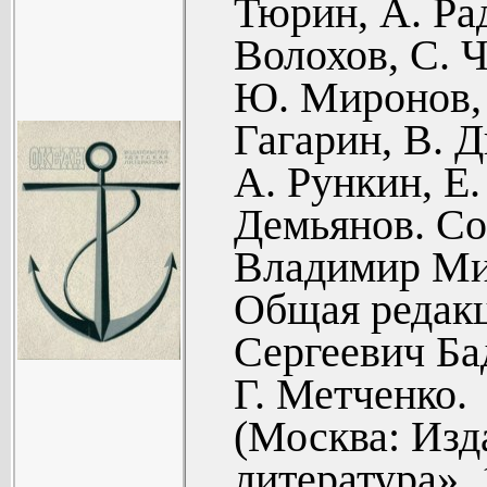
мира (288).
Тюрин, А. Ра
М. Кабако
МЕЖДУ В
Волохов, С. Ч
Стихи (59).
А. Шевцо
Ю. Миронов, 
Г. Сытин.
случается (
Гагарин, В. 
Повесть (60
А. Шевцов
А. Рункин, Е
И. Олейн
командовани
Демьянов. Со
Великий. Ст
И. Черныш
Владимир Ми
Рассказ (89)
Общая редакц
Ю. Леушев
Сергеевич Ба
(102).
Г. Метченко.
Ю. Баранов
(Москва: Изд
Рассказ (108
литература», 