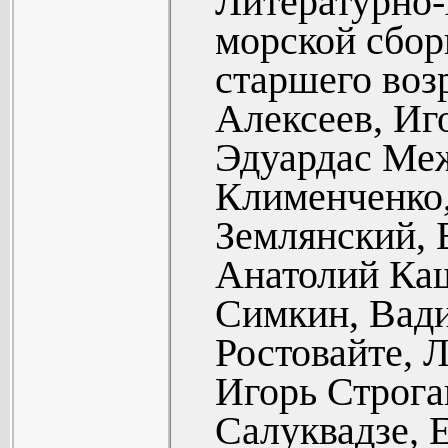
Литературно
кораблю (15
морской сбор
Константи
старшего воз
ребята в мо
Алексеев, Иг
2. ПЛЕЩЕ
Эдуардас Ме
Альберт Бел
Клименченко
(Повесть) (
Землянский, 
Эдуардас М
Анатолий Ка
баллада (97
Симкин, Вади
Всеволод Аз
Ростовайте, 
Юстинас М
Игорь Строга
отплытии (9
Салуквадзе, 
Константин