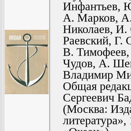
Михаил Лез
Инфантьев, Ю
М. Волков.
делу «Черно
А. Марков, А
(60).
МЕЖДУ В
Николаев, И.
Н. Суслов
Николай По
Раевский, Г. 
(Стихи) (61
(332).
В. Тимофеев, 
В. Тюрин.
Георгий 
Чудов, А. Ше
законы. (Рас
брызги (333
Ю. Иванов
Владимир Ми
Сейбл. (Пов
Общая редакц
Г. Серго. Н
Сергеевич Ба
(125).
(Москва: Изд
В. Широков
литература», 
(142).