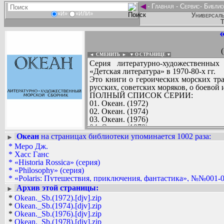
◄
-
Главная
-
Сервис
-
Библио
«И»
«ИЛИ»
Универсаль
Т
◄ СМЕНИТЬ
►
|
▼ О СТРАНИЦЕ ▼
Серия литературно-художественных
«Детская литература» в 1970-80-х гг.
Это книги о героических морских тр
русских, советских моряков, о боевой 
ПОЛНЫЙ СПИСОК СЕРИИ:
01. Океан. (1972)
02. Океан. (1974)
03. Океан. (1976)
04. Океан. (1978)
05. Океан. (1979)
Океан
на страницах библиотеки упоминается 1002 раза
:
►
06. Океан. (1980)
*
Mepo Дж.
Вадим Ершов...
07. Океан. (1981)
*
Xасс Ганс
Kreyder, Pirat, Tiger, Алексей Никитин
08. Океан. (1982)
*
«Historia Rossica» (серия)
09. Океан. (1983)
*
«Philosophy» (серия)
СПИСОК НЕКОТОРЫХ ОЦИФРОВА
10. Океан. (1984)
*
«Polaris: Путешествия, приключения, фантастика», №№001-0
...
11. Океан. (1985)
*
«Polaris: Путешествия, приключения, фантастика», №№100-1
Архив этой страницы:
►
12. Океан. (1986)
*
«Polaris: Путешествия, приключения, фантастика», №№200-2
*
Okean._Sb.(1972).[djv].zip
13. Океан. (1987)
*
«Polaris: Путешествия, приключения, фантастика», №№xxx-x
*
Okean._Sb.(1974).[djv].zip
*
«XX век: Путешествия. Открытия. Исследования» (серия из
*
Okean._Sb.(1976).[djv].zip
*
«Авиация и космонавтика» (журнал)
*
Okean._Sb.(1978).[djv].zip