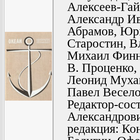
ночь в Ньюк
Алексеев-Гай
М. Волков
Александр Ив
поэзии (105
Абрамов, Юр
Алексей Ле
Старостин, В
(107).
Михаил Финн
Выбор проф
В. Проценко,
Анатоли
Леонид Муха
«Импер
Павел Веселов
(Документал
Редактор-сос
Александр
Александрови
посвященна
редакция: Ко
Утренняя по