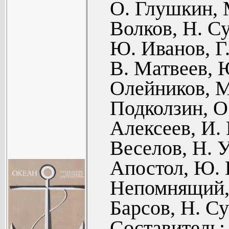
ОТКРЫТИЯ
О. Глушкин, 
Юрий Иван
(394).
Герман А
Волков, Н. С
Шубина (Пов
(168).
Ю. Иванов, Г
Николай Бес
Ольга Куч
В. Матвеев, 
Владимир 
апреле! (И
Олейников, М
(114).
(169).
Подколзин, О
Анатол
Помечтаем
Алексеев, И. 
Радиограмма
(249).
Веселов, Н. 
Алекса
Сергей 
Французс
Апостол, Ю. 
хлореллы.
помполита) 
Непомнящий, 
«Большая ла
Александр 
Барсов, Н. С
6. МОРСК
морем (Расс
Составитель: