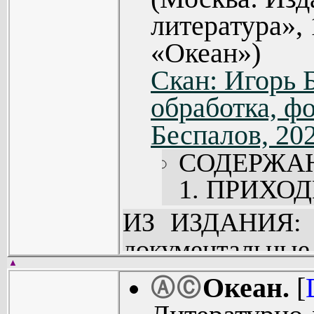
литература», 
«Океан»)
Скан: Игорь 
обработка, ф
Беспалов, 20
СОДЕРЖА
1. ПРИХО
А. Сороки
ИЗ ИЗДАНИЯ: П
море! (6).
документал
Л. Качарава
▲
посвященные мо
Океан.
[
Ⓐ
Ⓒ
Леонид С