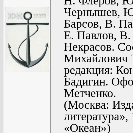
Н. Флеров, Ю
затонувше
МЕЖДУ В
Чернышев, Ю.
(46).
Е. Сузюм
В. Матвеев.
Барсов, В. Па
экватора. Ра
Е. Сигаре
Е. Павлов, В.
В. Демьян
интервью (6
Некрасов. Со
Юморески (
А. Герасим
Михайлович 
На ирониче
Рассказ (64)
редакция: Ко
И. Рядненко
Бадигин. Офо
В. Рыбин.
Метченко.
Красного м
(Москва: Изд
(91).
литература», 
А. Тепля
«Океан»)