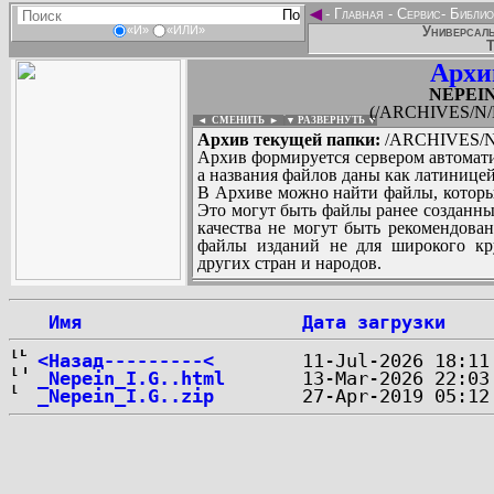
◄
-
Главная
-
Сервис
-
Библио
Универсаль
«И»
«ИЛИ»
Т
Архи
NEPEIN_
(/ARCHIVES/N/N
◄ СМЕНИТЬ
►
|
▼ РАЗВЕРНУТЬ ▼
Архив текущей папки:
/ARCHIVES/N/N
Архив формируется сервером автомати
а названия файлов даны как латиницей
В Архиве можно найти файлы, которы
Это могут быть файлы ранее созданны
качества не могут быть рекомендован
файлы изданий не для широкого кру
других стран и народов.
 Имя
Дата загрузки
...
<Назад---------<
_Nepein_I.G..html
_Nepein_I.G..zip