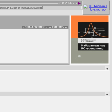
►
•
8.8.2026 -
-
коммерческого использования!
•
▼ ОЦИФРОВЩИКИ ▼
|
◄
СМЕНИТЬ ►
:
◄
◄