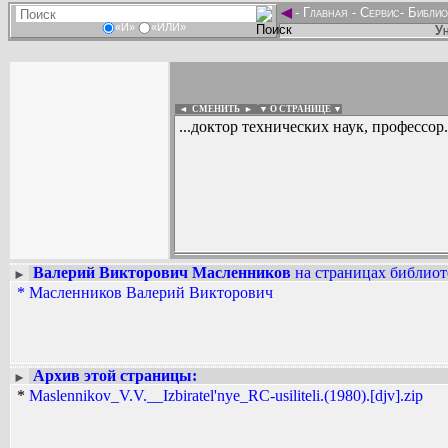
◄
-
Главная
-
Сервис
-
Библио
«И»
«ИЛИ»
Ун
◄ СМЕНИТЬ
►
|
▼ О СТРАНИЦЕ ▼
...доктор технических наук, профессор.
Валерий Викторович Масленников
на страницах библиот
►
Вадим Ершов...
*
Масленников Валерий Викторович
...
СПИСОК НЕКОТОРЫХ ОЦИФРОВА
...
Архив этой страницы:
►
*
Maslennikov_V.V.__Izbiratel'nye_RC-usiliteli.(1980).[djv].zip