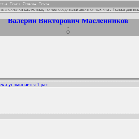
тека
-
Поиск
-
Справка
-
Почта
иверсальная библиотека, портал создателей электронных книг. Только для не
Валерий Викторович Масленников
-
()
еки упоминается 1 раз
:
ННЫХ ИЗДАНИЙ: