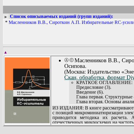
Список описываемых изданий (групп изданий):
►
*
Масленников В.В., Сироткин А.П. Избирательные RC-усили
▲
Масленников В.В., Сир
Ⓐ
Ⓒ
Осипова.
(Москва: Издательство «Эне
Скан, обработка, формат Dj
КРАТКОЕ ОГЛАВЛЕНИЕ:
Предисловие (3).
Введение (6).
Глава первая. Структурные
Глава вторая. Основы анал
Глава третья. Селективные
ИЗ ИЗДАНИЯ: В книге рассматриваютс
Глава четвертая. Низкочаст
с позиций микроминиатюризации элек
Глава пятая. Высокочастот
приводится методика их расчета. 
Приложение. Расчет основны
отечественных микросхемах на частоты
Список литературы (212).
Книга предназначена для инженерно-
измерительной и вычислительной техн