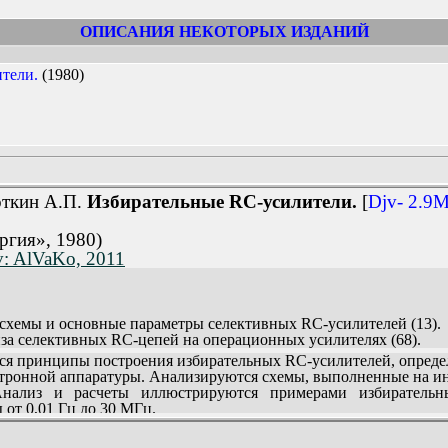
ОПИСАНИЯ НЕКОТОРЫХ ИЗДАНИЙ
тели.
(1980)
откин А.П.
Избирательные RC-усилители.
[
Djv- 2.9
ргия», 1980)
v: AlVaKo, 2011
 схемы и основные параметры селективных RC-усилителей (13).
иза селективных RC-цепей на операционных усилителях (68).
 RC-цепи на интегральных операционных усилителях (102).
я принципы построения избирательных RC-усилителей, определ
отные избирательные RC-усилители (155).
тронной аппаратуры. Анализируются схемы, выполненные на ин
ные избирательные RC-усилители (179).
Анализ и расчеты иллюстрируются примерами избиратель
х параметров звеньев второго порядка (205).
 от 0,01 Гц до 30 МГц.
технических работников, специализирующихся в области эле
ики.