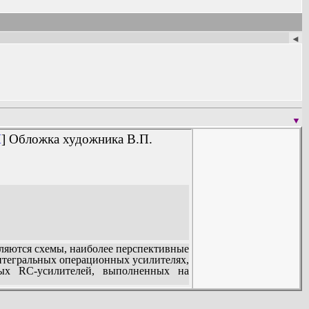
◄
▼
M
] Обложка художника В.П.
яются схемы, наиболее перспективные
тегральных операционных усилителях,
ных RC-усилителей, выполненных на
ктроники, автоматики, радиотехники,