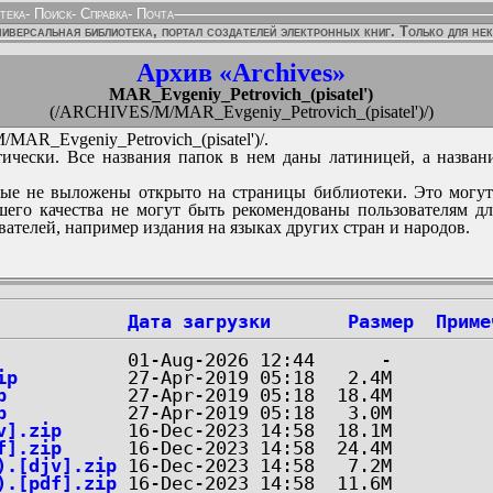
тека
-
Поиск
-
Справка
-
Почта
иверсальная библиотека, портал создателей электронных книг. Только для не
Архив «Archives»
MAR_Evgeniy_Petrovich_(pisatel')
(/ARCHIVES/M/MAR_Evgeniy_Petrovich_(pisatel')/)
AR_Evgeniy_Petrovich_(pisatel')/.
ически. Все названия папок в нем даны латиницей, а назван
ые не выложены открыто на страницы библиотеки. Это могут
его качества не могут быть рекомендованы пользователям д
вателей, например издания на языках других стран и народов.
Дата загрузки
Размер
Приме
ip
p
p
v].zip
f].zip
).[djv].zip
).[pdf].zip