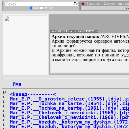
◄
-
Главная
-
Сервис
-
Библио
Ун
«И»
«ИЛИ»
◄ СМЕНИТЬ
►
|
▼ РАЗВЕРНУТЬ ▼
Архив текущей папки:
/ARCHIVES/M/M
Архив формируется сервером автомат
кириллицей.
В Архиве можно найти файлы, котор
оцифровки, которые по причине худш
изданий не для широкого круга пользо
...
 Имя
<Назад---------<
Mar_E.P.__O_prostom_jeleze.(1955).[djv].z
Mar_E.P.__Tochka_na_karte.(1954).[djv].zi
Mar_E.P.__Tochka_na_karte.(1961).[djv].zi
Mar_E.P.__Chelovek_i_nevidimki.(1969).[dj
Mar_E.P.__Chelovek_i_nevidimki.(1969).[pd
Mar_E.P.__Vozduh,_kotorym_my_dyshim.(1972
Mar_E.P.__Vozduh,_kotorym_my_dyshim.(1972