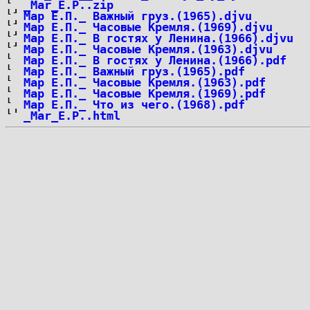
_Mar_E.P..zip
Мар Е.П._ Важный груз.(1965).djvu
Мар Е.П._ Часовые Кремля.(1969).djvu
Мар Е.П._ В гостях у Ленина.(1966).djvu
Мар Е.П._ Часовые Кремля.(1963).djvu
Мар Е.П._ В гостях у Ленина.(1966).pdf
Мар Е.П._ Важный груз.(1965).pdf
Мар Е.П._ Часовые Кремля.(1963).pdf
Мар Е.П._ Часовые Кремля.(1969).pdf
Мар Е.П._ Что из чего.(1968).pdf
_Mar_E.P..html