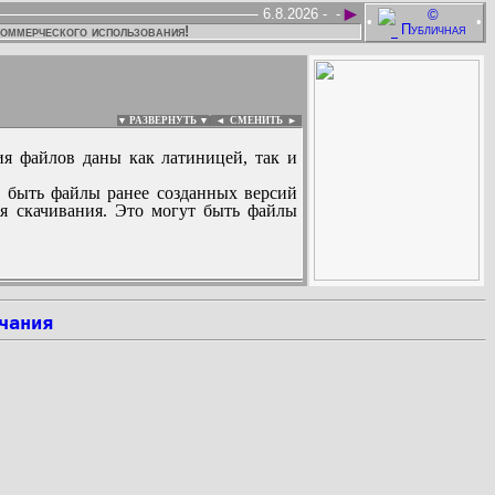
►
6.8.2026 -
-
•
•
коммерческого использования!
▼ РАЗВЕРНУТЬ ▼
|
◄
СМЕНИТЬ ►
ия файлов даны как латиницей, так и
 быть файлы ранее созданных версий
ля скачивания. Это могут быть файлы
:
чания