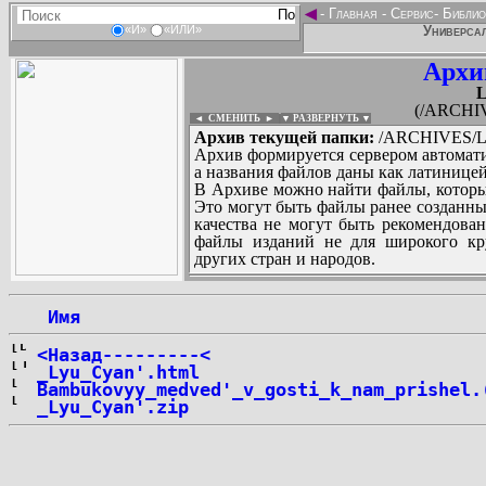
◄
-
Главная
-
Сервис
-
Библио
Универсал
«И»
«ИЛИ»
Архи
(/ARCHI
◄ СМЕНИТЬ
►
|
▼ РАЗВЕРНУТЬ ▼
Архив текущей папки:
/ARCHIVES/L
Архив формируется сервером автомати
а названия файлов даны как латиницей
В Архиве можно найти файлы, которы
Это могут быть файлы ранее созданны
качества не могут быть рекомендован
файлы изданий не для широкого кру
других стран и народов.
 Имя
...
<Назад---------<
_Lyu_Cyan'.html
Bambukovyy_medved'_v_gosti_k_nam_prishel.
_Lyu_Cyan'.zip