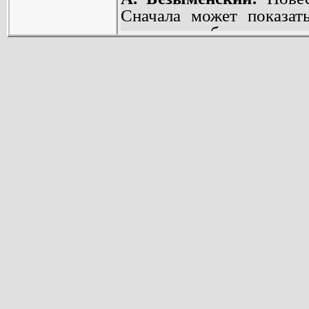
Сначала может показать
столь любимые ге
рассказывается, как 
становились богатыми. 
добропорядочный лавоч
вылетел в трубу своего
попал в пещеру, полную
середину двадцатого ве
быстро приспособившем
удается занять веду
промышленных и финанс
Однако внешняя завлек
здесь только литерату
«хитрость», незаметно
серьезных интересов и 
следим за превратно
явственнее возникает 
мыслей о катастр