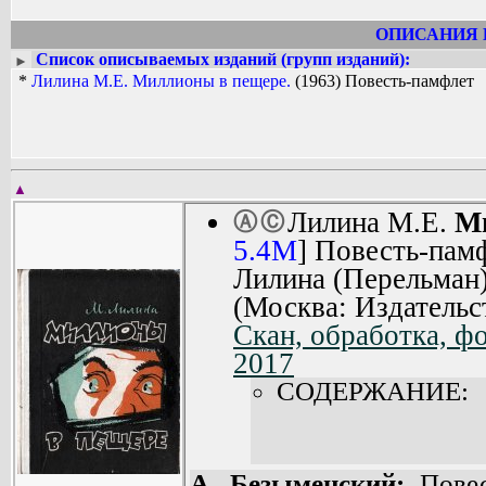
ОПИСАНИЯ 
Список описываемых изданий (групп изданий):
►
*
Лилина М.Е. Миллионы в пещере.
(1963) Повесть-памфлет
▲
Лилина М.Е.
М
Ⓐ
Ⓒ
5.4M
] Повесть-пам
Лилина (Перельман)
(Москва: Издательс
Скан, обработка, ф
2017
СОДЕРЖАНИЕ:
А. Безыменский:
Повес