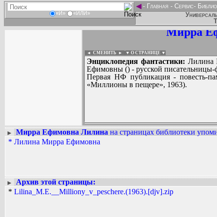
◄
-
Главная
-
Сервис
-
Библио
«И»
«ИЛИ»
Универсаль
Т
Мирра Е
◄ СМЕНИТЬ
►
|
▼ О СТРАНИЦЕ ▼
Энциклопедия фантастики:
Лилина 
Ефимовны () - русской писательницы-
Первая НФ публикация - повесть-пам
«Миллионы в пещере», 1963).
Мирра Ефимовна Лилина
на страницах библиотеки упоми
►
*
Лилина Мирра Ефимовна
Вадим Ершов...
...
СПИСОК НЕКОТОРЫХ ОЦИФРОВА
...
Архив этой страницы:
►
*
Lilina_M.E.__Milliony_v_peschere.(1963).[djv].zip