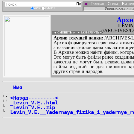
◄
-
Главная
-
Сервис
-
Библио
Универсальная б
«И»
«ИЛИ»
Архи
LEVIN_
(/ARCHIVES/L/L
◄ СМЕНИТЬ
►
|
▼ РАЗВЕРНУТЬ ▼
Архив текущей папки:
/ARCHIVES/L/L
Архив формируется сервером автомати
а названия файлов даны как латиницей
В Архиве можно найти файлы, которы
Это могут быть файлы ранее созданны
качества не могут быть рекомендован
файлы изданий не для широкого кру
других стран и народов.
 Имя
...
<Назад---------<
_Levin_V.E..html
_Levin_V.E..zip
Levin_V.E.__Yadernaya_fizika_i_yadernye_r