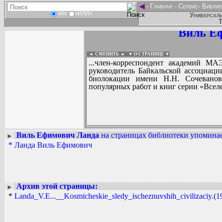
◄
-
Главная
-
Сервис
-
Библио
«И»
«ИЛИ»
Универсаль
Т
Виль Е
◄ СМЕНИТЬ
►
|
▼ О СТРАНИЦЕ ▼
...член-корреспондент академий М
руководитель Байкальской ассоциаци
биолокации имени Н.Н. Сочеванов
популярных работ и книг серии «Вселе
Виль Ефимович Ланда
на страницах библиотеки упоминае
►
*
Ланда Виль Ефимович
Вадим Ершов...
...
СПИСОК НЕКОТОРЫХ ОЦИФРОВА
...
Архив этой страницы:
►
*
Landa_V.E...__Kosmicheskie_sledy_ischeznuvshih_civilizaciy.(19