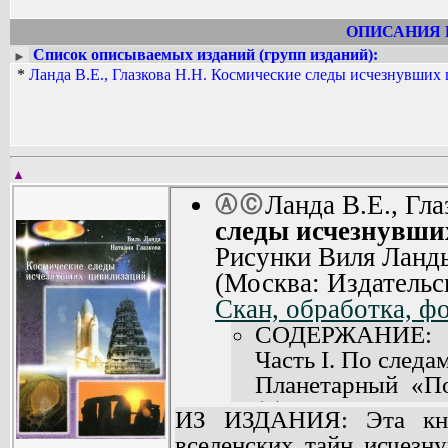
ОПИСАНИЯ 
Список описываемых изданий (групп изданий):
►
*
Ланда В.Е., Глазкова Н.Н. Космические следы исчезнувших
▲
Ланда В.Е., Гл
Ⓐ
Ⓒ
следы исчезнувши
Рисунки Виля Ланд
(Москва: Издательс
Скан, обработка, фо
СОДЕРЖАНИЕ:
Часть I. По следа
Планетарный «По
(4).
ИЗ ИЗДАНИЯ: Эта кни
Энергетичес
вселенских тайн исчезн