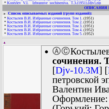
*
Kostylev_V.I.__Izbrannye_sochineniya._T.3.(1951).[djv].zip
*
Kostylev_V.I.__Izbrannye_sochineniya._T.3.(1951).[pdf].zip
ОПИСАНИЯ 
*
Kostylev_V.I.__Izbrannye_sochineniya._T.4.(1952).[djv].zip
Список описываемых изданий (групп изданий):
►
*
Kostylev_V.I.__Izbrannye_sochineniya._T.4.(1952).[pdf].zip
*
Костылев В.И. Избранные сочинения. Том 1.
(1951)
*
Kostylev_V.I.__Izbrannye_sochineniya._T.5.(1952).[djv].zip
*
Костылев В.И. Избранные сочинения. Том 2.
(1951)
*
Kostylev_V.I.__Izbrannye_sochineniya._T.5.(1952).[pdf].zip
*
Костылев В.И. Избранные сочинения. Том 3.
(1951)
*
Kostylev_V.I.__Izbrannye_sochineniya._T.6.(1952).[djv].zip
*
Костылев В.И. Избранные сочинения. Том 4.
(1952)
*
Kostylev_V.I.__Izbrannye_sochineniya._T.6.(1952).[pdf].zip
*
Костылев В.И. Избранные сочинения. Том 5.
(1952)
*
Костылев В.И. Избранные сочинения. Том 6.
(1952)
▲
Костыле
Ⓐ
Ⓒ
сочинения. 
[
Djv-10.3M
] [
петровской э
Валентин Ива
Оформление: 
(Горький: Го