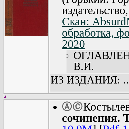
издательство,
Скан: Absur
обработка, фо
2020
ОГЛАВЛЕН
В.И.
(Биографи
ИЗ ИЗДАНИЯ: ..
(6).
Часть I (11)
▲
Костыле
Ⓐ
Ⓒ
Часть II (16
сочинения. 
Часть III (2