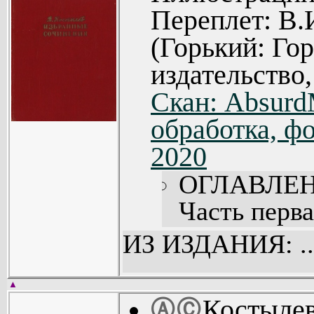
Переплет: В.
(Горький: Го
издательство,
Скан: Absur
обработка, фо
2020
ОГЛАВЛЕН
Часть перва
Часть втора
ИЗ ИЗДАНИЯ: ..
Часть треть
▲
Костыле
Ⓐ
Ⓒ