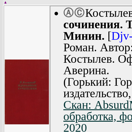
▲
Костыле
Ⓐ
Ⓒ
сочинения. Т
Минин.
[
Djv
Роман. Автор
Костылев. Оф
Аверина.
(Горький: Го
издательство,
Скан: Absur
обработка, фо
2020