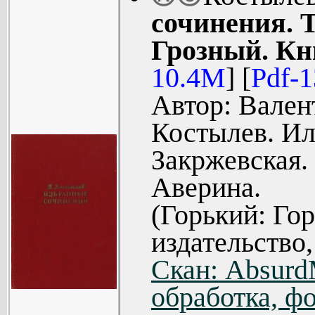
сочинения. 
Грозный. Кн
10.4M
] [
Pdf-
Автор: Вален
Костылев. Ил
Закржевская.
Аверина.
(Горький: Го
издательство,
Скан: Absur
обработка, фо