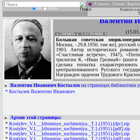
◄
-
Главная
-
Сервис
-
Библио
«И»
«ИЛИ»
Универсаль
Т
Валентин И
(15.03
◄ СМЕНИТЬ
►
|
▼ О СТРАНИЦЕ ▼
Большая советская энциклопедия
Москва, - 29.8.1950, там же], русский
1903. Автор исторических романов
«Счастливая встреча», 1947), «Пи
трилогии К. «Иван Грозный» (книги 1
сделана попытка охарактеризоват
централизованного Русского государ
Награжден орденом Трудового Красно
Валентин Иванович Костылев
на страницах библиотеки у
►
*
Костылев Валентин Иванович
Вадим Ершов...
AbsurdMan, sad369...
СПИСОК НЕКОТОРЫХ ОЦИФРОВА
...
Архив этой страницы:
►
*
Kostylev_V.I.__Izbrannye_sochineniya._T.1.(1951).[djv].zip
*
Kostylev_V.I.__Izbrannye_sochineniya._T.1.(1951).[pdf].zip
*
Kostylev_V.I.__Izbrannye_sochineniya._T.2.(1951).[djv].zip
*
Kostylev_V.I.__Izbrannye_sochineniya._T.2.(1951).[pdf].zip