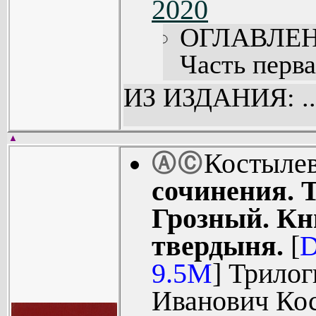
2020
ОГЛАВЛЕН
Часть перва
Часть втора
ИЗ ИЗДАНИЯ: ..
Часть треть
▲
Костыле
Ⓐ
Ⓒ
сочинения. 
Грозный. Кн
твердыня.
[
D
9.5M
] Трилог
Иванович Ко