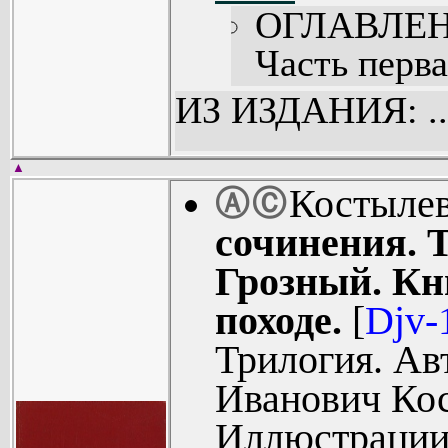
ОГЛАВЛЕН
Часть перва
Часть втора
ИЗ ИЗДАНИЯ: ..
Часть треть
Часть четве
▲
Костыле
Ⓐ
Ⓒ
Вместо закл
сочинения. 
Грозный. Кн
походе.
[
Djv-
Трилогия. Ав
Иванович Ко
Иллюстрации: