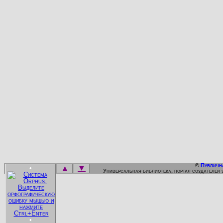
©
Публичн
▲
▼
•
Универсальная библиотека, портал создателей 
•