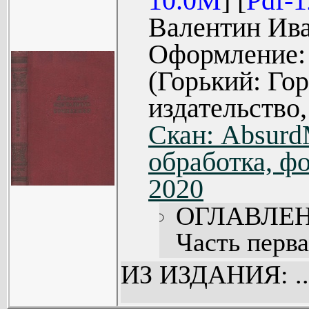
10.0M
] [
Pdf-
Часть IV (3
Валентин Ива
Оформление: 
(Горький: Го
издательство,
Скан: Absur
обработка, фо
2020
ОГЛАВЛЕН
Часть перва
Часть втора
ИЗ ИЗДАНИЯ: ..
Заключение 