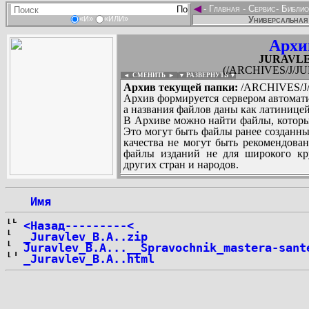
◄
-
Главная
-
Сервис
-
Библио
Универсальная 
«И»
«ИЛИ»
Архи
JURAVLEV
(/ARCHIVES/J/JU
◄ СМЕНИТЬ
►
|
▼ РАЗВЕРНУТЬ ▼
Архив текущей папки:
/ARCHIVES/J/
Архив формируется сервером автомати
а названия файлов даны как латиницей
В Архиве можно найти файлы, которы
Это могут быть файлы ранее созданны
качества не могут быть рекомендован
файлы изданий не для широкого кру
других стран и народов.
 Имя
...
<Назад---------<
_Juravlev_B.A..zip
Juravlev_B.A...__Spravochnik_mastera-sant
_Juravlev_B.A..html