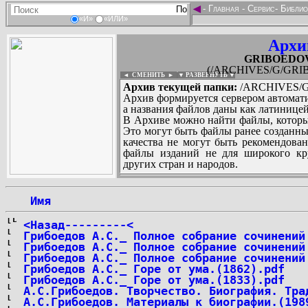
◄
-
Главная
-
Сервис
-
Библио
«И»
«ИЛИ»
Архи
GRIBOEDOV_
(/ARCHIVES/G/GRIB
◄ СМЕНИТЬ
►
|
▼ РАЗВЕРНУТЬ ▼
Архив текущей папки:
/ARCHIVES/G/
Архив формируется сервером автомати
а названия файлов даны как латиницей
В Архиве можно найти файлы, которы
Это могут быть файлы ранее созданны
качества не могут быть рекомендован
файлы изданий не для широкого кру
других стран и народов.
 Имя
...
<Назад---------<
Грибоедов А.С._ Полное собрание сочинений
Грибоедов А.С._ Полное собрание сочинений
Грибоедов А.С._ Полное собрание сочинений
Грибоедов А.С._ Горе от ума.(1862).pdf
Грибоедов А.С._ Горе от ума.(1833).pdf
А.С.Грибоедов. Творчество. Биография. Тра
А.С.Грибоедов. Материалы к биографии.(198