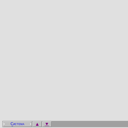
▲
▼
•
•