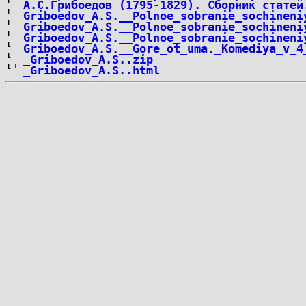
А.С.Грибоедов (1795-1829). Сборник статей
Griboedov_A.S.__Polnoe_sobranie_sochineni
Griboedov_A.S.__Polnoe_sobranie_sochineni
Griboedov_A.S.__Polnoe_sobranie_sochineni
Griboedov_A.S.__Gore_ot_uma._Komediya_v_4
_Griboedov_A.S..zip
_Griboedov_A.S..html