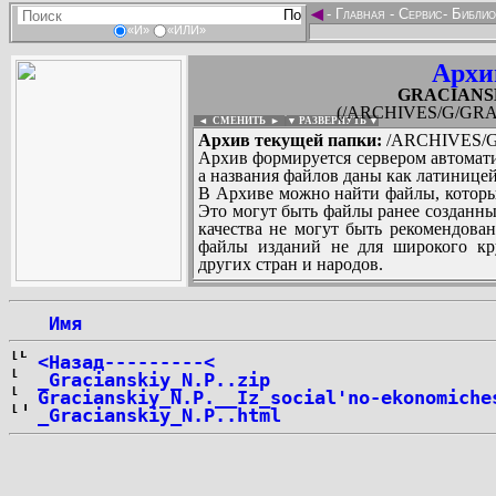
◄
-
Главная
-
Сервис
-
Библио
«И»
«ИЛИ»
Архи
GRACIANSKI
(/ARCHIVES/G/GRAC
◄ СМЕНИТЬ
►
|
▼ РАЗВЕРНУТЬ ▼
Архив текущей папки:
/ARCHIVES/G/
Архив формируется сервером автомати
а названия файлов даны как латиницей
В Архиве можно найти файлы, которы
Это могут быть файлы ранее созданны
качества не могут быть рекомендован
файлы изданий не для широкого кру
других стран и народов.
 Имя
...
<Назад---------<
_Gracianskiy_N.P..zip
Gracianskiy_N.P.__Iz_social'no-ekonomiche
_Gracianskiy_N.P..html