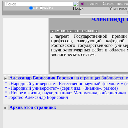
◄
-
Главная
-
Сервис
-
Библио
«И»
«ИЛИ»
Универсаль
Т
Александр 
◄ СМЕНИТЬ
►
|
▼ О СТРАНИЦЕ ▼
...лауреат Государственной преми
профессор, заведующий кафедрой
Ростовского государственного униве
научно-популярных работ в области 
экологических систем.
Александр Борисович Горстко
на страницах библиотеки у
►
*
«Народный университет. Естественнонаучный факультет» (с
Вадим Ершов...
*
«Народный университет» (серия изд. «Знание», разное)
...
*
«Новое в жизни, науке, технике: Математика, кибернетика» 
*
Горстко Александр Борисович
СПИСОК НЕКОТОРЫХ ОЦИФРОВА
...
Архив этой страницы:
►