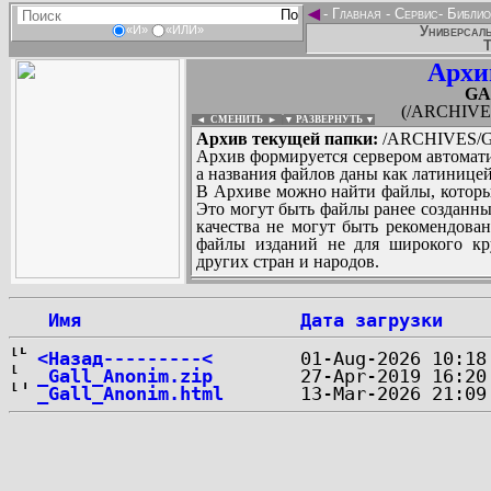
◄
-
Главная
-
Сервис
-
Библио
Универсаль
«И»
«ИЛИ»
Т
Архи
GA
(/ARCHIV
◄ СМЕНИТЬ
►
|
▼ РАЗВЕРНУТЬ ▼
Архив текущей папки:
/ARCHIVES/
Архив формируется сервером автомати
а названия файлов даны как латиницей
В Архиве можно найти файлы, которы
Это могут быть файлы ранее созданны
качества не могут быть рекомендован
файлы изданий не для широкого кру
других стран и народов.
 Имя
Дата загрузки
...
<Назад---------<
_Gall_Anonim.zip
_Gall_Anonim.html