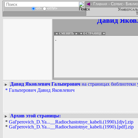
◄
-
Главная
-
Сервис
-
Библио
«И»
«ИЛИ»
Универсаль
Т
Давид Яков
◄ СМЕНИТЬ
►
|
▼ О СТРАНИЦЕ ▼
.
Давид Яковлевич Гальперович
на страницах библиотеки 
►
*
Гальперович Давид Яковлевич
Вадим Ершов...
AAW, pohorsky...
СПИСОК НЕКОТОРЫХ ОЦИФРОВА
...
Архив этой страницы:
►
*
Gal'perovich_D.Ya...__Radiochastotnye_kabeli.(1990).[djv].zip
*
Gal'perovich_D.Ya...__Radiochastotnye_kabeli.(1990).[pdf].zip