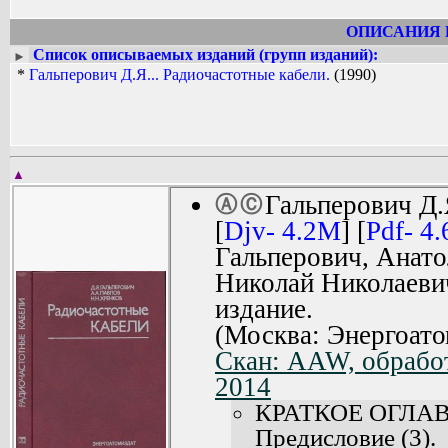
ОПИСАНИЯ 
Список описываемых изданий (групп изданий):
►
*
Гальперович Д.Я... Радиочастотные кабели.
(1990)
▲
Гальперович Д.
Ⓐ
Ⓒ
[
Djv- 4.2M
] [
Pdf- 4
Гальперович, Анат
Николай Николаеви
издание.
(Москва: Энергоато
Скан: AAW, обработ
2014
КРАТКОЕ ОГЛА
Предисловие (3).