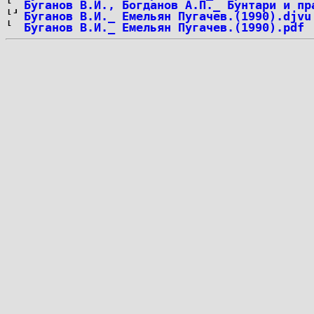
Буганов В.И., Богданов А.П._ Бунтари и пр
Буганов В.И._ Емельян Пугачев.(1990).djvu
Буганов В.И._ Емельян Пугачев.(1990).pdf