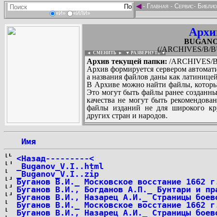
◄
-
Главная
-
Сервис
-
Библио
«И»
«ИЛИ»
Архи
BUGANOV
(/ARCHIVES/B/BU
◄ СМЕНИТЬ
►
|
▼ РАЗВЕРНУТЬ ▼
Архив текущей папки:
/ARCHIVES/B/
Архив формируется сервером автомати
а названия файлов даны как латиницей
В Архиве можно найти файлы, которы
Это могут быть файлы ранее созданны
качества не могут быть рекомендован
файлы изданий не для широкого кру
других стран и народов.
 Имя
...
<Назад---------<
_Buganov_V.I..html
_Buganov_V.I..zip
Буганов В.И._ Московское восстание 1662 г
Буганов В.И., Богданов А.П._ Бунтари и пр
Буганов В.И., Назарец А.И._ Страницы боев
Буганов В.И._ Московское восстание 1662 г
Буганов В.И., Назарец А.И._ Страницы боев