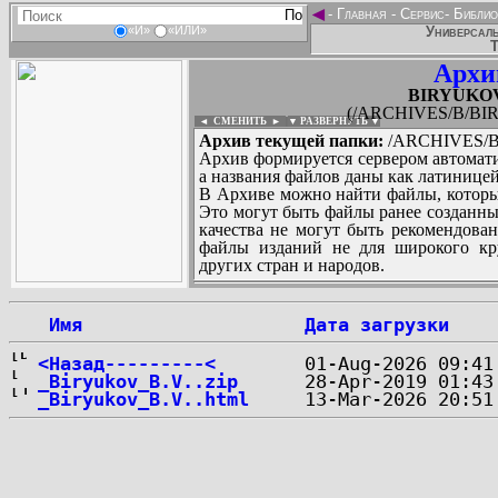
◄
-
Главная
-
Сервис
-
Библио
Универсаль
«И»
«ИЛИ»
Т
Архи
BIRYUKOV_
(/ARCHIVES/B/BIR
◄ СМЕНИТЬ
►
|
▼ РАЗВЕРНУТЬ ▼
Архив текущей папки:
/ARCHIVES/B/
Архив формируется сервером автомати
а названия файлов даны как латиницей
В Архиве можно найти файлы, которы
Это могут быть файлы ранее созданны
качества не могут быть рекомендован
файлы изданий не для широкого кру
других стран и народов.
 Имя
Дата загрузки
...
<Назад---------<
_Biryukov_B.V..zip
_Biryukov_B.V..html