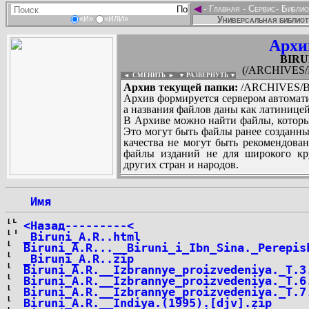
◄
-
Главная
-
Сервис
-
Библио
Универсальная библиот
«И»
«ИЛИ»
Архи
BIRU
(/ARCHIVES/
◄ СМЕНИТЬ
►
|
▼ РАЗВЕРНУТЬ ▼
Архив текущей папки:
/ARCHIVES/B/
Архив формируется сервером автомати
а названия файлов даны как латиницей
В Архиве можно найти файлы, которы
Это могут быть файлы ранее созданны
качества не могут быть рекомендован
файлы изданий не для широкого кру
других стран и народов.
 Имя
...
<Назад---------<
_Biruni_A.R..html
Biruni_A.R...__Biruni_i_Ibn_Sina._Perepis
_Biruni_A.R..zip
Biruni_A.R.__Izbrannye_proizvedeniya._T.3
Biruni_A.R.__Izbrannye_proizvedeniya._T.6
Biruni_A.R.__Izbrannye_proizvedeniya._T.7
Biruni_A.R.__Indiya.(1995).[djv].zip