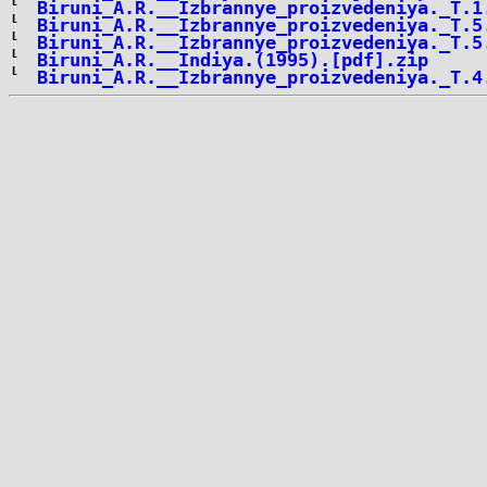
Biruni_A.R.__Izbrannye_proizvedeniya._T.1
Biruni_A.R.__Izbrannye_proizvedeniya._T.5
Biruni_A.R.__Izbrannye_proizvedeniya._T.5
Biruni_A.R.__Indiya.(1995).[pdf].zip
Biruni_A.R.__Izbrannye_proizvedeniya._T.4