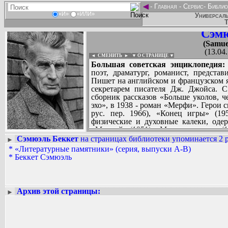
◄
-
Главная
-
Сервис
-
Библио
«И»
«ИЛИ»
Универсаль
Т
Сэмю
(Samue
(13.04
◄ СМЕНИТЬ
►
|
▼ О СТРАНИЦЕ ▼
Большая советская энциклопедия:
поэт, драматург, романист, предста
Пишет на английском и французском 
секретарем писателя Дж. Джойса. 
сборник рассказов «Больше уколов, ч
эхо», в 1938 - роман «Мерфи». Герои
рус. пер. 1966), «Конец игры» (19
физические и духовные калеки, оде
«Моллой» (1951), «Мэлон умирает» (19
бессвязный. Автор эссе о М. Прусте 
Сэмюэль Беккет
на страницах библиотеки упоминается 2 р
►
(1969).
*
«Литературные памятники» (серия, выпуски А-В)
Вадим Ершов...
*
Беккет Сэмюэль
...
СПИСОК НЕКОТОРЫХ ОЦИФРОВА
...
Архив этой страницы:
►