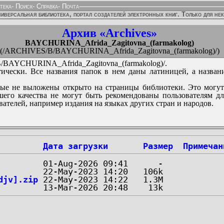
тека
-
Поиск
-
Справка
-
Почта
иверсальная библиотека, портал создателей электронных книг. Только для не
Архив «Archives»
BAYCHURINA_Afrida_Zagitovna_(farmakolog)
(/ARCHIVES/B/BAYCHURINA_Afrida_Zagitovna_(farmakolog)/)
BAYCHURINA_Afrida_Zagitovna_(farmakolog)/.
ически. Все названия папок в нем даны латиницей, а назван
ые не выложены открыто на страницы библиотеки. Это могут
его качества не могут быть рекомендованы пользователям д
вателей, например издания на языках других стран и народов.
Дата загрузки
Размер
Примечан
djv].zip