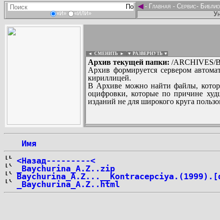
◄
-
Главная
-
Сервис
-
Библио
Ун
«И»
«ИЛИ»
◄ СМЕНИТЬ
►
|
▼ РАЗВЕРНУТЬ ▼
Архив текущей папки:
/ARCHIVES/B/
Архив формируется сервером автомат
кириллицей.
В Архиве можно найти файлы, котор
оцифровки, которые по причине худш
изданий не для широкого круга пользо
...
 Имя
<Назад---------<
_Baychurina_A.Z..zip
Baychurina_A.Z...__Kontracepciya.(1999).[
_Baychurina_A.Z..html