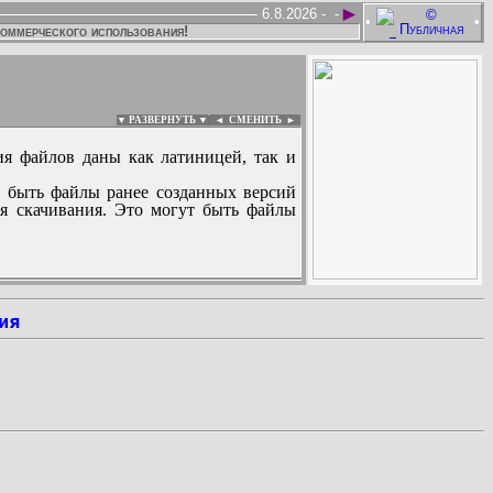
►
6.8.2026 -
-
•
•
коммерческого использования!
▼ РАЗВЕРНУТЬ ▼
|
◄
СМЕНИТЬ ►
ия файлов даны как латиницей, так и
 быть файлы ранее созданных версий
ля скачивания. Это могут быть файлы
:
ия