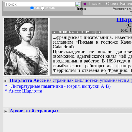
◄
-
Главная
-
Сервис
-
Библио
«И»
«ИЛИ»
Универсаль
Т
Шарл
(C
(ок. 
◄ СМЕНИТЬ
►
|
▼ О СТРАНИЦЕ ▼
...французская писательница, извест
заглавием «Письма к госпоже Каланд
Calandrini).
Происхождение не вполне достове
(возможно, адыгейского) князя, чей 
продавшими в рабство. В 1698 году, в 
стамбульского работорговца фран
Ферриолем и отвезена во Францию. Т
доме жены его младшего брата. Перво
турецкое восприятие имени Айшет) 
Шарлотта Аиссе
на страницах библиотеки упоминается 2 
►
фактически ставшее ее фамилией; при
*
«Литературные памятники» (серия, выпуски А-В)
Вадим Ершов...
С юности Аиссе вращалась в высше
*
Аиссе Шарлотта
...
экзотическим происхождением, красо
шевалье Блезом-Мари д'Эди (от которо
СПИСОК НЕКОТОРЫХ ОЦИФРОВА
о расположении к ней регента Фил
...
мальтийского рыцаря предписывал
Архив этой страницы:
►
трагический отпечаток. В 1726 
Каландрини, женой знатного женевско
дружескую переписку, описывая дета
нравов и спрашивая нравственного сов
Письма Аиссе к госпоже Каландрини 