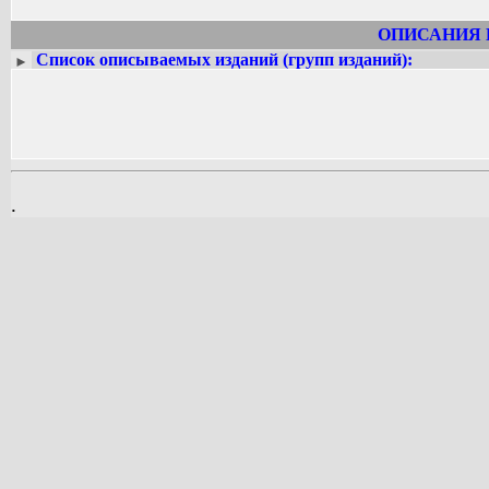
французской аристократии эпохи Р
простым слогом, отмечены бескомпро
ОПИСАНИЯ 
откровенностью. Первое их издани
Список описываемых изданий (групп изданий):
►
комментированное издание появилось 
на русский язык и изданы в серии «Л
.