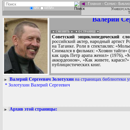
◄
-
Главная
-
Сервис
-
Библио
«И»
«ИЛИ»
Универсаль
Т
Валерий Се
◄ СМЕНИТЬ
►
|
▼ О СТРАНИЦЕ ▼
Советский энциклопедический сло
российский актер, народный артист Р
на Таганке. Роли в спектаклях: «Мол
Снимался в фильмах: «Хозяин тайги» (
как царь Петр арапа женил» (1976), «
аккордеоном», «Как живете, караси?»
публицистических книг.
Валерий Сергеевич Золотухин
на страницах библиотеки у
►
*
Золотухин Валерий Сергеевич
Вадим Ершов...
...
СПИСОК НЕКОТОРЫХ ОЦИФРОВА
...
Архив этой страницы:
►